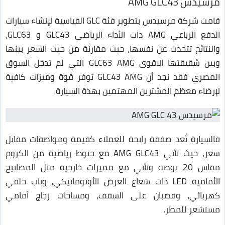
مرسيدس AMG GLC43
قامت شركة مرسيدس بتطوير فئة GLC القياسية لإنشاء سيارات
الدفع الرباعي AMG ذات الأداء الرياضي GLC43 و GLC63،
والنتائج تتحدث عن نفسها، حيث مقارنًة من حيث السعر بينها
وبين شقيقتها الاقوى GLC63 AMG التي لم تدخل السوق
المصري فقد نجد أن GLC43 AMG توفر قوة وميزات كافية
لإرضاء معظم المشترين المهتمين بهذة السيارة.
فالسيارة تُعد صفقة رابحة للعملاء كقيمة ومواصفات مقابل
سعر، حيث تأتي AMG GLC43 مع جنوط رياضية من الكروم
مقاس 20 بوصة وتأتي مع مميزات خارجية مثل المصابيح
الأمامية LED ذات شعاع العرض الأوتوماتيكي، وباب خلفي
كهربائي، وقضبان على السقف، ومساحات زجاج أمامي
مستشعر للمطر.