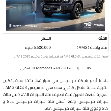
الفئة
السعر
فئة واحدة ( AMG )
6.600.000 جنيه
اسعار فئات مرسيدس AMG GLC43 تم تحديثها يوم 2 نوفمبر 2025 7:12 م.
طلب شراء Mercedes AMG GLC43 بالرسمي
عندما تٌبدع شركة
مرسيدس
في سياراتها، حتمًا سوف تكون
النتيجة عادلة بشكل كافي، هذه هي مرسيدس AMG GLC43 ..
السيارة صٌنعت لتكون تحت تصنيف فئة السيارات الـSUV من فئات
سيارات مرسيدس، وتقع أسفل فئة سيارات مرسيدس GLE و
GLS وفوق فئة سيارات مرسيدس GLA.