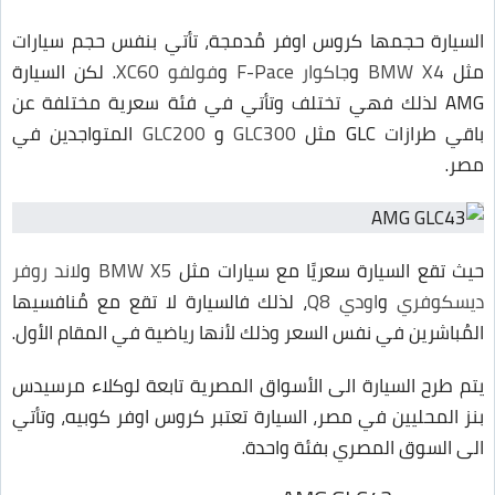
السيارة حجمها كروس اوفر مُدمجة، تأتي بنفس حجم سيارات
مثل
BMW X4
و
جاكوار F-Pace
و
فولفو XC60
. لكن السيارة
AMG لذلك فهي تختلف وتأتي في فئة سعرية مختلفة عن
باقي طرازات GLC مثل
GLC300
و
GLC200
المتواجدين في
مصر.
حيث تقع السيارة سعريًا مع سيارات مثل
BMW X5
و
لاند روفر
ديسكوفري
و
اودي Q8
، لذلك فالسيارة لا تقع مع مُنافسيها
المُباشرين في نفس السعر وذلك لأنها رياضية في المقام الأول.
يتم طرح السيارة الى الأسواق المصرية تابعة لوكلاء مرسيدس
بنز المحليين في مصر، السيارة تعتبر كروس اوفر كوبيه، وتأتي
الى السوق المصري بفئة واحدة.