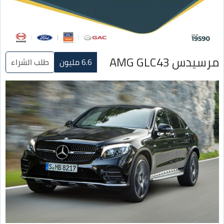
مرسيدس AMG GLC43
6.6 مليون
طلب الشراء