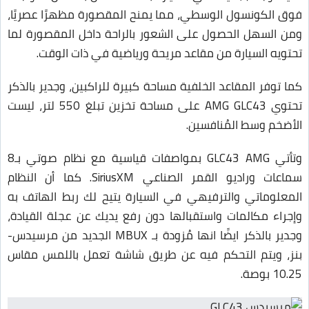
فوق الكونسول الوسطي، مما يمنح المقصورة مظهرًا عصريًا،
ومن السهل الحصول على الشعور بالراحة داخل المقصورة لما
تحتويه السيارة من مقاعد مريحة ورياضية في ذات الوقت.
كما توفر المقاعد الخلفية مساحة كبيرة للراكبين، وجدير بالذكر
تحتوي AMG GLC43 على مساحة تخزين تبلغ 550 لتر، ليست
الأضخم وسط المُنافسين.
وتأتي GLC43 AMG بمواصفات قياسية مع نظام صوتي بـ8
سماعات وراديو القمر الصناعي SiriusXM. كما أن النظام
المعلوماتي والترفيهي في السيارة يتيح لك ربط الهاتف به
وإجراء مكالمات واستقبالها دون رفع يديك عن عجلة القيادة،
وجدير بالذكر ايضًا انها مُزودة بـ MBUX الجديد من مرسيدس-
بنز، ويتم التحكم فيه عن طريق شاشة تعمل باللمس مقاس
10.25 بوصة.