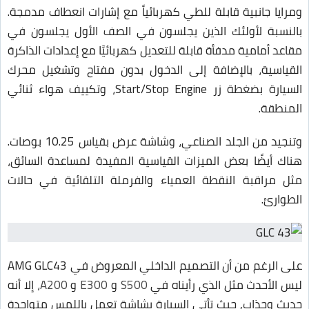
ومرايا جانبية قابلة للطي كهربائياً مع إشارات انعطاف مدمجة.
بالنسبة لأولئك الذين يجلسون في الصف الأول يجلسون في
مقاعد أمامية مدفأة قابلة للتعديل كهربائيًا مع إعدادات الذاكرة
القياسية، بالإضافة إلى الدخول بدون مفتاح وتشغيل محرك
السيارة بضغطة زر Start/Stop Engine، وتكييف هواء ثنائي
المنطقة.
وتنجيد من الجلد الصناعي، وشاشة عرض بقياس 10.25 بوصات.
هناك أيضًا بعض الميزات القياسية المفيدة لمساعدة السائق،
مثل مراقبة النقطة العمياء والفرملة التلقائية في حالات
الطوارئ.
على الرغم من أن التصميم الداخلي المعروض في AMG GLC43
ليس الأحدث مثل الذي رأيناه في
S500
و
E300
و
A200
، إلا أنه
حديث وجذاب, حيث تأتي السيارة بشاشة تعمل باللمس متواجدة