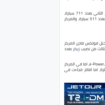
في المركز الثاني بعدد 711 سيارة،
بعدد 511 سيارة، والمركز
6 سيارة ملاكي كهربائية في مصر خلال شهر مايو 2025، حيث تحتل فولكس فاجن المركز
زيكر
بعدد
المركز الخامس من نصيب نيسان بعدد 53 سيارة، والتي تشمل سياراتها العاملة بتكنولوجيا الـe-Power، اما في المركز
31 سيارة، اما افاتار فجاءت في