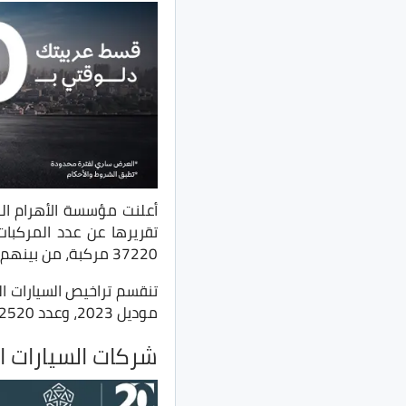
تقريرها عن عدد المركبات
37220 مركبة، من بينهم عدد 15139 سيارة ملاكي زيرو تم ترخيصها.
موديل 2023، وعدد 2520 سيارة موديل 2024، وعدد 11573 سيارة موديل 2025.
شركات السيارات الأك