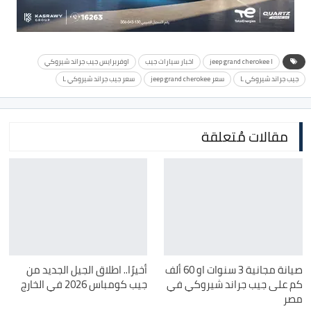
jeep grand cherokee l
اخبار سيارات جيب
اوفربرايس جيب جراند شيروكي
جيب جراند شيروكي L
سعر jeep grand cherokee
سعر جيب جراند شيروكي L
مقالات مُتعلقة
صيانة مجانية 3 سنوات او 60 ألف
أخيرًا.. اطلاق الجيل الجديد من
كم على جيب جراند شيروكي في
جيب كومباس 2026 في الخارج
مصر