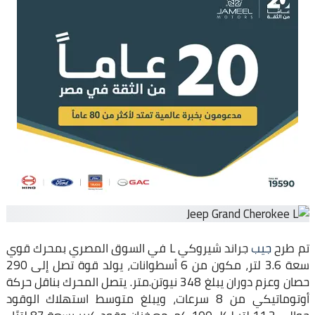
تم طرح
جيب
جراند شيروكي L في السوق المصري بمحرك قوي
سعة 3.6 لتر، مكون من 6 أسطوانات، يولد قوة تصل إلى 290
حصان وعزم دوران يبلغ 348 نيوتن.متر. يتصل المحرك بناقل حركة
أوتوماتيكي من 8 سرعات، ويبلغ متوسط استهلاك الوقود