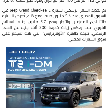
حوالي 11.2 لتر لكل 100 كم، مع خزان وقود كبير بسعة 87 لترًا.
تم تحديد السعر الرسمي لسيارة Jeep Grand Cherokee L في
السوق المصري عند 5.4 مليون جنيه. ومع ذلك، تُعرض السيارة
حاليًا لدى الموزعين والتجار بسعر 5.7 مليون جنيه للاستلام
الفوري، مما يعكس زيادة قدرها 300 ألف جنيه عن السعر
الرسمي، نتيجة ظاهرة “الأوفربرايس” التي باتت تسيطر على
سوق السيارات المحلي.