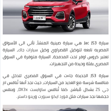
سيارة Jac JS3 هي سيارة صينية المنشأ، تأتي الى الأسواق
المصريه تابعه لتوكيل القصراوي وكيل
سيارات جاك
، السيارة
تعتبر كروس اوفر تحت المدمجة، السيارة متوفرة في السوق
المصري بفئة وحيدة من التجهيزات.
سيارة JS3 الجديدة جاءت في السوق المصري لتدخل في
منافسة شرسة مع العديد من السيارات، حيث نجد أنها تُنافس
ام
جي ZS
بشكل مُباشر، كما تُنافس
ساوايست DX3x
، وبنفس
حجمها نجد سيارات مثل
فورد ايكو سبورت
و
رينو داستر
.