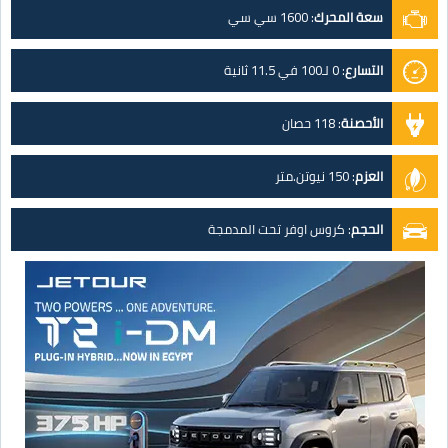
سعة المحرك
:
1600 سي سي
التسارع
:
0 لـ100 في 11.5 ثانية
الأحصنة
:
118 حصان
العزم
:
150 نيوتن.متر
الحجم
:
كروس اوفر تحت المدمجة