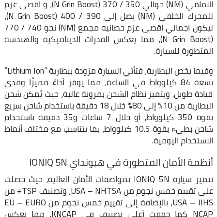
الامامي (NM) حوالي 350 / 370 (N Grin Boost)، و اقصى عزم
للمحرك الخلفي (NM) يصل إلى 390 / 400 (N Grin Boost)،
ليكون اجمالي اقصى عزم حصانيه مجمع (NM) نحو 740 / 770
(N Grin Boost)، مما يعكس القدرات الديناميكية والهندسة
المتطورة للسيارة.
وفيما يخص البطارية، فتأتي السيارة مزودة ببطارية “Lithium Ion”
بسعة 84 كيلوواط في الساعة، مما يوفر أداءً مميزًا ومدى
قيادة طويل. ويتميز نظام الشحن بمرونة عالية، حيث يُمكن شحن
البطارية من 10% إلى 80% خلال 18 دقيقة باستخدام شاحن سريع
بقوة 350 كيلوواط، أو خلال 7 ساعات و35 دقيقة باستخدام
شاحن بطيء بقوة 10.5 كيلوواط، بما يتناسب مع مختلف أنماط
الاستخدام اليومية.
أنظمة الأمان المتطورة في هيونداي IONIQ 5N
تتميز سيارة IONIQ 5N بمواصفات الأمان العالية، حيث حصلت
على تقييم خمس نجوم من USA – NHTSA، وتصنيف TSP+ من
USA – IIHS، بالإضافة إلى تقييم خمس نجوم من EU – EURO
NCAP كما حققت أعلى تصنيف في KNCAP، مما يعكس