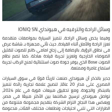
وسائل الراحة والترفيه في هيونداي IONIQ 5N
وفيما يخص وسائل الراحة، تتميز السيارة بمواصفات متقدمة
تعزز الراحة والأمان أثناء القيادة، حيث تأتي مجهزة بـ شاشة عرض
فى نطاق الرؤية، بالإضافة إلى زجاج امامي كاتم للصوت لتقليل
الضوضاء الخارجية وتعزيز تجربة قيادة هادئة. كما تضم نظام
الصوت Bose الذي يوفر جودة صوت استثنائية لمنح الركاب تجربة
استماع غامرة وممتعة.
جدير بالذكر أن هيونداي صنعت تاريخًا قويًا في سوق السيارات
المصري على مدار 20 عامًا، لتصبح علامة تجارية رائدة تتميز
بالابتكار والجودة. ومع تحقيق مبيعات قوية في عام 2024،
تواصل هيونداي ترسيخ مكانتها بين الأكثر مبيعًا في مصر.
ويعكس هذا النجاح التزام الشركة بتقديم مجموعة متنوعة من
الطرازات التي تلبي احتياجات وتطلعات مختلف الفئات، مدعومة