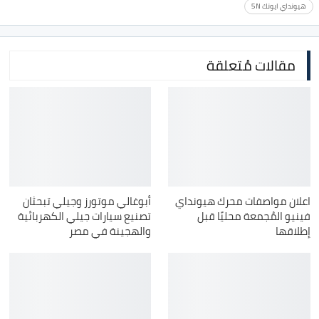
هيونداي ايونك 5N
مقالات مُتعلقة
اعلان مواصفات محرك هيونداي
أبوغالي موتورز وجيلي تبحثان
فينيو المُجمعة محليًا قبل
تصنيع سيارات جيلي الكهربائية
إطلاقها
والهجينة في مصر