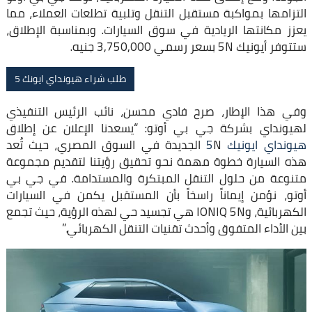
التزامها بمواكبة مستقبل التنقل وتلبية تطلعات العملاء، مما
يعزز مكانتها الريادية في سوق السيارات. وبمناسبة الإطلاق،
ستتوفر أيونيك 5N بسعر رسمي 3,750,000 جنيه.
طلب شراء هيونداي ايونك 5
وفي هذا الإطار، صرح فادي محسن، نائب الرئيس التنفيذي
لهيونداي بشركة جي بي أوتو: “يسعدنا الإعلان عن إطلاق
هيونداي ايونيك 5
N الجديدة في السوق المصري، حيث تُعد
هذه السيارة خطوة مهمة نحو تحقيق رؤيتنا لتقديم مجموعة
متنوعة من حلول التنقل المبتكرة والمستدامة. في جي بي
أوتو، نؤمن إيماناً راسخاً بأن المستقبل يكمن في السيارات
الكهربائية، وIONIQ 5N هي تجسيد حي لهذه الرؤية، حيث تجمع
بين الأداء المتفوق وأحدث تقنيات التنقل الكهربائي.”