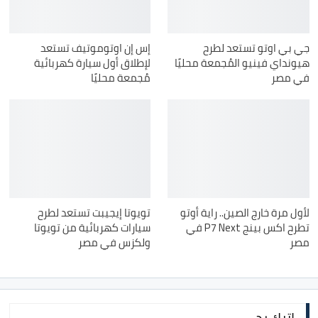
جي بي اوتو تستعد لطرح
إس إن اوتوموتيف تستعد
هيونداي فينيو المُجمعة محليًا
لإطلاق أول سيارة كهربائية
في مصر
مُجمعة محليًا
لأول مرة خارج الصين.. راية أوتو
تويوتا إيجيبت تستعد لطرح
تطرح اكس بينج P7 Next في
سيارات كهربائية من تويوتا
مصر
ولكزس في مصر
اترك رد