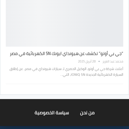
“جي بي أوتو” تكشف عن هيونداي ايونك 5N الكهربائية في مصر
محمد عبد العزيز
28 أبريل 2025
أعلنت شركة جي بي أوتو، الوكيل الحصري لـ سيارات هيونداي في مصر، عن إطلاق
السيارة الكهربائية الجديدة IONIQ 5N، التي…
من نحن
سياسة الخصوصية