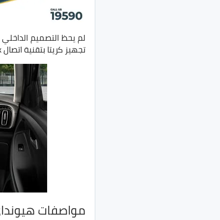
لم يحظ التصميم الداخلي
تجهيز كريتا بتقنية اتصال Hyundai BlueLink، وهي منصة تسهل من التحقق حول المعلومات المهمة لسيارتك.
مواصفات هيونداي ك