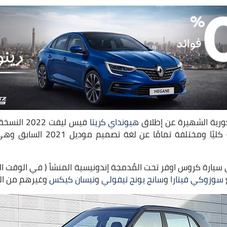
ورية الشهيرة عن إطلاق
هيونداي كريتا
فيس ليفت 2
جاءت بلغة تصميم جديدة كليًا ومختلف
 Hyundai Creta هي سيارة كروس اوفر تحت المُدمجة إندونيسية المنشأ ( في الوق
سوزوكي فيتارا
و
سانج يونج تيفولي
و
نيسان كيكس
وغيرهم من الس