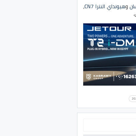
ان
و
هيونداي النترا CN7
،
.