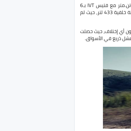
تُقدم السيارة بمحرك 4 سلندر سعة 1500 سي سي قوة 115 حصان وعزم دوران 147 نيوتن.متر مع فتيس IVT بـ6
نقلات ومتوسط استهلاك بنزين 7.1 لتر لكل 100 كم وسعة خزان بنزين 50 لتر ومساحة شنطة خلفية 433 لتر، حيث لم
ون أي إختلاف، حيث حصلت
شل ذريع في الأسواق.