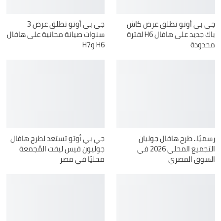
جي بي أوتو تطلق عرض كاش
جي بي أوتو تطلق عرض 3
باك جديد على هافال H6 لفترة
سنوات صيانة مجانية على هافال
محدودة
H6 وH7
رسميًا.. طرح هافال جوليان
جي بي أوتو تستعد لطرح هافال
التجميع المحلي 2026 في
جوليون فيس ليفت المُجمعة
السوق المصري
محليًا في مصر