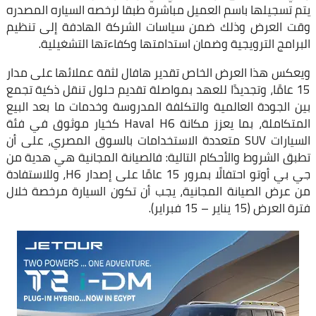
يتم تسجيلها باسم العميل مباشرة طبقا لرخصه السياره المصدره
وقت العرض وذلك ضمن سياسات الشركة الهادفة إلى تنظيم
البرامج الترويجية وضمان استدامتها وكفاءتها التشغيلية.
ويعكس هذا العرض الخاص تقدير هافال لثقة عملائها على مدار
15 عامًا، وتجديدًا للعهد بمواصلة تقديم حلول تنقل ذكية تجمع
بين الجودة العالمية والتكلفة المدروسة وخدمات ما بعد البيع
المتكاملة، بما يعزز مكانة Haval H6 كخيار موثوق في فئة
السيارات SUV متعددة الاستخدامات بالسوق المصري، على أن
تطبق الشروط والأحكام التالية: فالصيانة المجانية هي هدية من
جي بي أوتو احتفالًا بمرور 15 عامًا على إصدار H6، وللاستفادة
من عرض الصيانة المجانية، يجب أن تكون السيارة مرخصة خلال
فترة العرض (15 يناير – 15 فبراير).