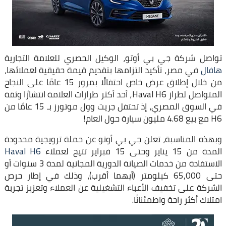
تواصل شركة جي بي أوتو، الوكيل الحصري للعلامة التجارية
هافال
في مصر، تأكيد التزامها بتقديم قيمة حقيقية لعملائها،
من خلال إطلاق عرض خاص احتفالًا بمرور 15 عامًا على النجاح
المتواصل لطراز Haval H6، أحد أكثر طرازات العلامة انتشارًا وثقة
في السوق المصري، إذ تحتفل جريت وول موتورز بـ 15 عامًا من
H6 مع بيع 4.68 مليون سيارة حول العام!
وبهذه المناسبة، تعلن جي بي أوتو عن حملة ترويجية محدودة
المدة من 15 يناير وحتى 15 فبراير تتيح لعملاء
Haval H6
الاستفادة من خدمات الصيانة الدورية المجانية لمدة 3 سنوات أو
حتى 65,000 كيلومتر (أيهما أقرب)، وذلك في إطار حرص
الشركة على تخفيف الأعباء التشغيلية عن العملاء وتعزيز تجربة
امتلاك أكثر راحة واطمئنانًا.