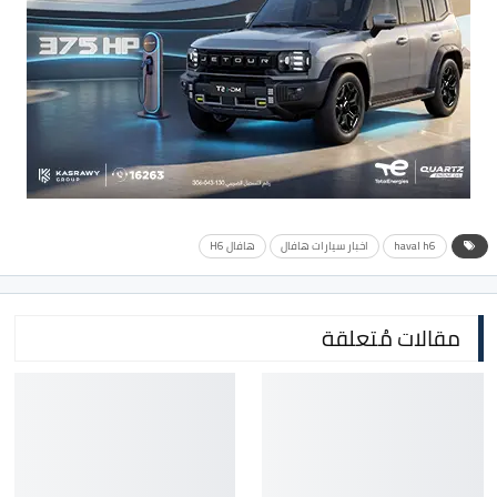
haval h6
اخبار سيارات هافال
هافال H6
مقالات مُتعلقة