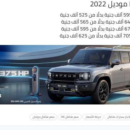
خبار سيارات هافال
حركة الأسعار
سعر هافال H6
سعر هافال جوليان