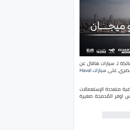
ي بي غبور اوتو” الوكيل المحلي للعلامة الصينية Great Wall Motors المالكة لـ سيارات هافال عن
سيارات Haval
ية متعددة الإستعمالات
س اوفر المُدمجة صغيرة