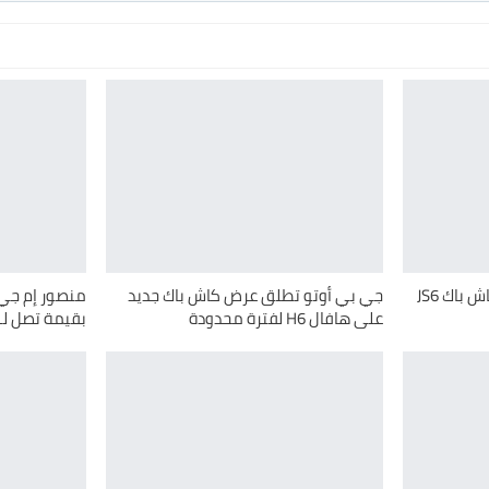
قصراوي جروب تطلق عرض كاش باك JS6
جي بي أوتو تطلق عرض كاش باك جديد
منصور إم جي 
على هافال H6 لفترة محدودة
بقيمة تصل لـ100 ألف جنيه