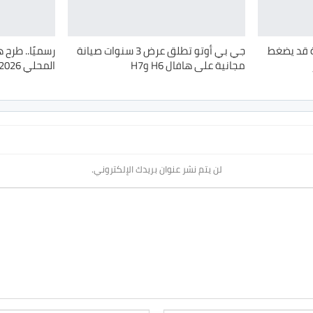
ة قد يضغط
جي بي أوتو تطلق عرض 3 سنوات صيانة
رسميًا.. طرح 
مجانية على هافال H6 وH7
المحلي 2026 في السوق المصري
لن يتم نشر عنوان بريدك الإلكتروني.