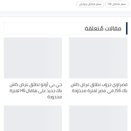
سعر هافال H6
سعر هافال جوليان
مقالات مُتعلقة
قصراوي جروب تطلق عرض كاش
جي بي أوتو تطلق عرض كاش
باك JS6 في مصر لفترة محدودة
باك جديد على هافال H6 لفترة
محدودة