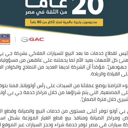
لرئيس لقطاع خدمات ما بعد البيع للسيارات الملاكي بشركة جي 
أهنئ كل الأمهات بعيد الأم لما يحملنه على عاتقهن من مسؤوليات ك
كل جهودهن”. مؤكداً أن الشركة لديها العديد من النماذج والكوادر ال
ى القيادة والريادة.
التزامنا بوضع عملائنا من السيدات على رأس أولوياتنا، قمنا بت
ارات، مع خصم 10% على المصنعية، التي يتم شراؤها من خلال مراكز خدمة جي بي
يري خلال فترة الضمان”.
 بي أوتو توفر أعلى مستوى من خدمات البيع والصيانة وقطع الغ
ض ومراكز الصيانة ومنافذ بيع قطع الغيار الموزعة بشكل است
كة سيارات في مصر توفر خدمة شراء وحجز السيارات عبر الموقع 