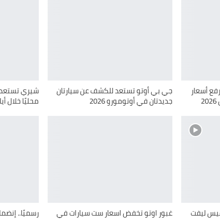
. غبور ترفع أسعار
جي بي أوتو تستعد للكشف عن سيارتان
2
جديدتان في أوتومورو 2026
محليًا خلال أ
دقايق.. شيري اريزو 5 فيس ليفت
غبور اوتو تخفض اسعار ست سيارات في