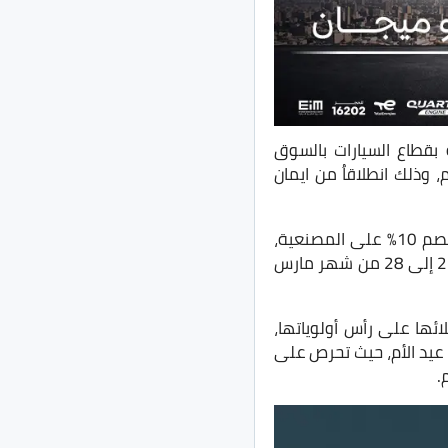
ة بقطاع السيارات بالسوق
وذلك انطلاقاُ من ايمان
تشمل العروض التي تقدمها شيري لعملائها، توفير خدمة الفحص المجاني للسيارات، مع خصم 10% على المصنعية،
التي يتم شراؤها من خلال مراكز خدمة جي بي أوتو للصيانة والفحص، وذلك في الفترة من 21 إلى 28 من شهر مارس
ها على رأس أولوياتها،
عيد الأم، حيث تحرص على
.