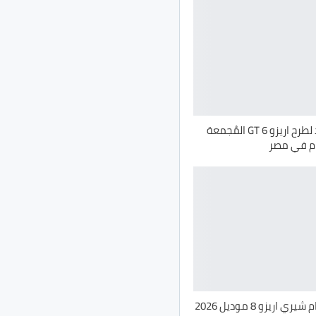
شيري تستعد لطرح اريزو 6 GT المُجمعة
يام في مصر
رسميًا.. إنضمام شيري اريزو 8 موديل 2026