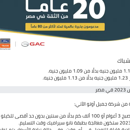
شباك
يه.
رة من شركة جميل أوتو الآتي:
صى للكيلو مترات.
شادية قابلة للتعديل في أي وقت، وفي حالة زيادة الأسعار يتم تط