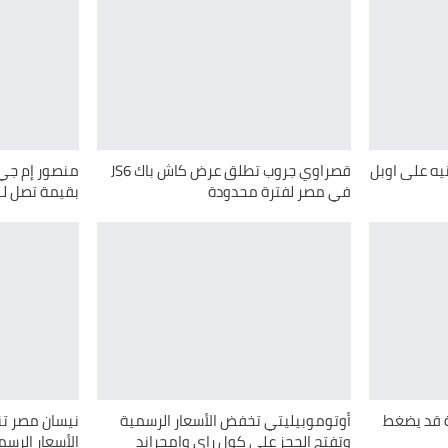
مة 100 ألف جنيه على اوبل
قصراوي جروب تطلق عرض كاش باك JS6
منصور إم جي 
في مصر لفترة محدودة
بقيمة تصل لـ100 ألف جنيه
ة قد يضغط
أوتوموبيليتي تخفض الأسعار الرسمية
نيسان مصر ت
وتفتح الحجز على كول راي وامجراند
الأسعار الرسم