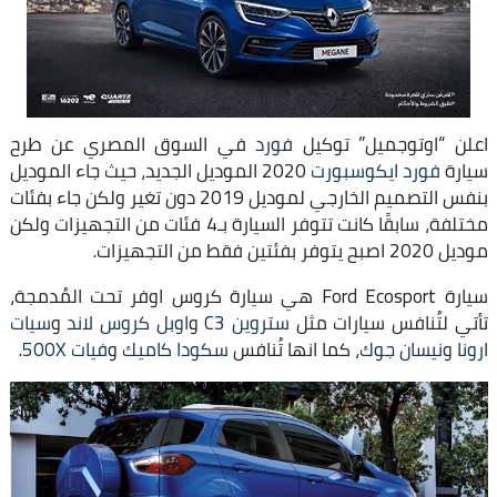
اعلن “اوتوجميل” توكيل
فورد
في السوق المصري عن طرح
سيارة
فورد ايكوسبورت
2020 الموديل الجديد، حيث جاء الموديل
بنفس التصميم الخارجي لموديل 2019 دون تغير ولكن جاء بفئات
مختلفة، سابقًا كانت تتوفر السيارة بـ4 فئات من التجهيزات ولكن
موديل 2020 اصبح يتوفر بفئتين فقط من التجهيزات.
سيارة Ford Ecosport هي سيارة كروس اوفر تحت المُدمجة،
تأتي لتُنافس سيارات مثل
ستروين C3
و
اوبل كروس لاند
و
سيات
ارونا
و
نيسان جوك
، كما انها تُنافس
سكودا كاميك
و
فيات 500X
.