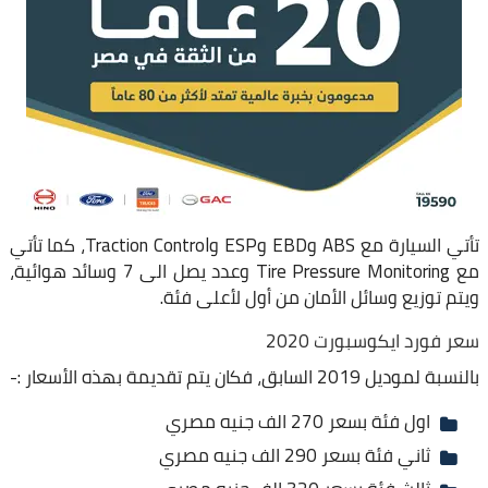
تأتي السيارة مع ABS وEBD وESP وTraction Control، كما تأتي
مع Tire Pressure Monitoring وعدد يصل الى 7 وسائد هوائية،
ويتم توزيع وسائل الأمان من أول لأعلى فئة.
سعر فورد ايكوسبورت 2020
بالنسبة لموديل 2019 السابق، فكان يتم تقديمة بهذه الأسعار :-
اول فئة بسعر 270 الف جنيه مصري
ثاني فئة بسعر 290 الف جنيه مصري