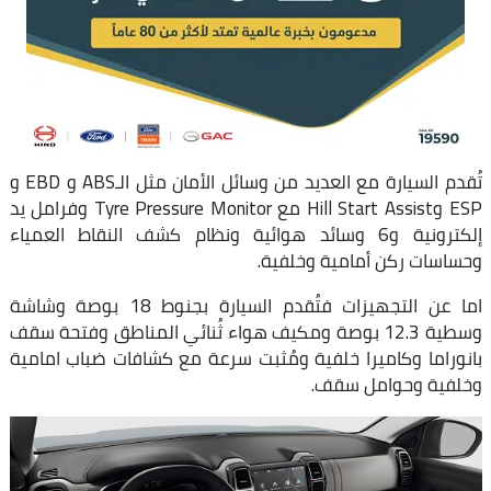
تُقدم السيارة مع العديد من وسائل الأمان مثل الـABS و EBD و
ESP وHill Start Assist مع Tyre Pressure Monitor وفرامل يد
إلكترونية و6 وسائد هوائية ونظام كشف النقاط العمياء
وحساسات ركن أمامية وخلفية.
اما عن التجهيزات فتُقدم السيارة بجنوط 18 بوصة وشاشة
وسطية 12.3 بوصة ومكيف هواء ثُنائي المناطق وفتحة سقف
بانوراما وكاميرا خلفية ومُثبت سرعة مع كشافات ضباب امامية
وخلفية وحوامل سقف.