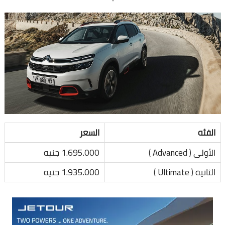
الفئه
السعر
الأولى ( Advanced )
1.695.000 جنيه
الثانية ( Ultimate )
1.935.000 جنيه