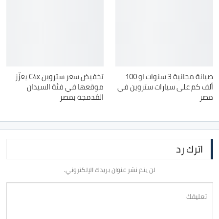
صيانة مجانية 3 سنوات او 100
تخفيض سعر ستروين C4x يعزّز
ألف كم على سيارات ستروين في
موقعها في فئة السيدان
مصر
المُدمجة بمصر
اترك رد
لن يتم نشر عنوان بريدك الإلكتروني.