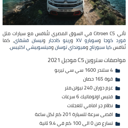
تأتي Citroen C5 في السوق المصري لتُنافس مع سيارات مثل
فورد كوجا
و
سوبارو XV
و
رينو كادجار
و
نيسان قشقاي
، كما
تُنافس
كيا سبورتاج
و
هيونداي توسان
و
ميتسوبيشي اكليبس
.
مواصفات ستروين C5 موديل 2021
4 سلندر 1600 سي سي تيربو
قوة 165 حصان
عزم دوران 240 نيوتن.متر
فتيس اوتوماتيك 6 سرعات
نظام جر امامي للعجلات
اقصى سرعة للسيارة 201 كم لكل ساعة
تسارع من 0 الى 100 كم في 9.4 ثانية