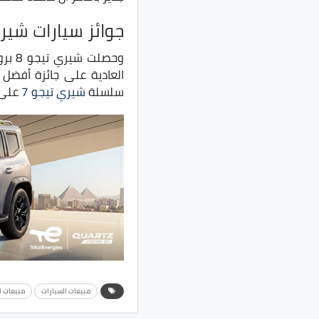
جوائز سيارات شيري 23
وحصلت شيري تيجو 8 برو الهجينة على جائزة أفضل سيارة متوسطة الحجم في المكسيك، بينما حصلت
العادية على جائزة أفضل
سلسلة
شيري تيجو 7
على لقب الـSUV الأك
مبيعات السيارات
مبيعات الس