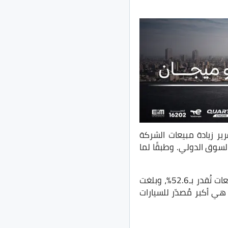
عن تقرير مبيعاتها لعام 2023، وجاء في التقرير زيادة مبيعات الشركة
السوق الدولي. وطبقًا لما
ببيع عدد 1.881.316 سيارة خلال عام 2023، بنسبة زيادة في المبيعات تُقدر بـ52.6%، وبلغت
بيعات الشركة 215.690 سيارة خلال شهر ديسمبر 2023 فقط، وبذلك تصبح شركة Chery هي أكبر مُصدّر للسيارات