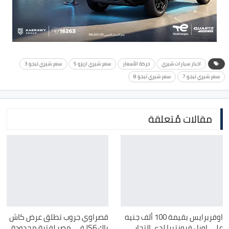
اخبار سيارات شيري
حركة الأسعار
سعر شيري اريزو 5
سعر شيري تيجو 3
سعر شيري تيجو 7
سعر شيري تيجو 8
مقالات مُتعلقة
اوفربرايس بقيمة 100 ألف جنيه
قصراوي جروب تطلق عرض كاش
على اوبل فرونتيرا لدى التجار
باك JS6 في مصر لفترة محدودة