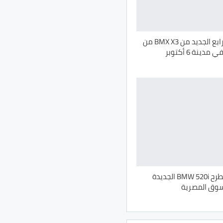
خروج الجيل الرابع الجديد من BMX X3 من
جلوبال أوتو تطرح BMW 520i الجديدة
سوق المصرية