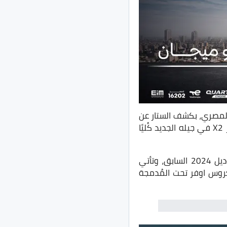
لمصري، بكشف الستار عن
، وكانت BMW قد قدمت طراز X2 في جيله الجديد كُليًا
ويأتي موديل 2025 الجديد من طرازات X2 في السوق المصري بزيادة سعرية مُقارنًة بموديل 2024 السابق، وتأتي
لكروس اوفر تحت المُدمجة