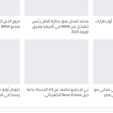
بال أوتو تُطلِق BMW iX3.. أول طرازات
محمد قنديل يفوز بجائزة أفضل رئيس
تنفيذي من BMW في أفريقيا وشرق
مصنع BMW في مدينة 6 أكتوبر
أوروبا 2025
ي مجاني مع
بي ام دبليو تكشف عن iX3 الجديدة: بداية
جيل Neue Klasse الكهربائي
رسميًا في ال