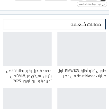
بي ام دبليو الفئة السابعة
مقالات مُتعلقة
جلوبال أوتو تُطلِق BMW iX3.. أول
محمد قنديل يفوز بجائزة أفضل
طرازات Neue Klasse في مصر
رئيس تنفيذي من BMW في
أفريقيا وشرق أوروبا 2025