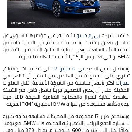
كشفت شركة
بي إم دبليو
الألمانية، في مؤتمرها السنوي، عن
تفاصيل تتعلق بتقنيات وتصميمات جديدة، في الجيل القادم من
سيارة الفئة السابعة، وهي سيارة الصالون الفاخرة والرائدة من
BMW، والتي تعتبر من الركائز الأساسية للعلامة التجارية.
ويشتمل الجيل الجديد
بي ام دبليو i7
على تصميمات وتقنيات،
تحتوي على مجموعة من العناصر، من المقرر أن تظهر في
سيارات
أكثر بأسعار مناسبة من الشركة الألمانية، خلال السنوات
المقبلة، على أن يكون التصميم جريئًا بشكل خاص مع الشبكة
الواسعة للغاية للطراز والمصابيح الأمامية النحيفة LED، حيث
تبدو وكأنها مستوحاة من سيارة BMW الاختبارية “XM” الحديثة.
ويستخدم طراز i7 مجموعة من المحركات مشابهة بدرجة كبيرة
لـ لسيارة الدفع الرباعي الكهربائية الجديدة iX لـ BMW، مع توفير
نطاقًا يصل إلى أكثر من 600 كيلومتر ما يعادل 373 ميل، وفي