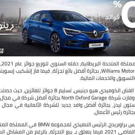
التابعين لمجموعة Williams Motor Group، بجائزة أفضل بائع تجزئة، فيما ف
التسويق والخدمات المالية.
على جائزة خدمة العملاء، وفازت شركة North Oxford Garage بج
تون ليدز، بجائزة أفضل وافد جديد للشركة الألمانية في مجال بيع
جائزة رئيس الأعمال.
وفي هذا السياق، أكد كريس براونريدج، الرئيس
نتائج إيجابية للغاية، العام الماضي 2021 فيما يتعلق بـ بيع التجزئة، بالرغم