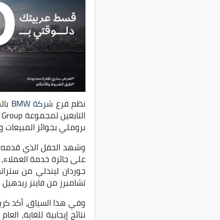
نظم فرع
شركة BMW
بروملي بجوائز المبيعات و
جوردان ليندلي من ستراتس
تشامبرز من فاينز ريدهيل ب