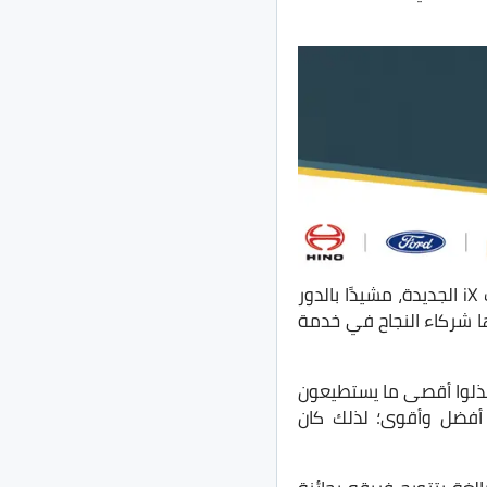
وقال براونريدج، إن بي إم دبليو، قد نجحت في إطلاق العديد من الطرازات الرائعة، خاصة فئات iX الجديدة، مشيدًا بالدور
ها شركاء النجاح في خدمة
كدًا أنهم بذلوا أقصى ما يستطيعون
 الذي جعل مؤسسته تبدأ العام الجديد 2022 في وضع أفضل وأقوى؛ لذلك كان