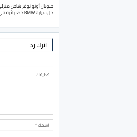
جلوبال أوتو توفر شاحن منزل
كل سيارة BMW كهربائية في مصر
اترك رد