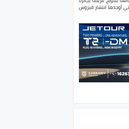
 في Williams Rochdale، على سعادته البالغة بتتويج فريقه بجائزة
تي أوجدها انتشار فيروس