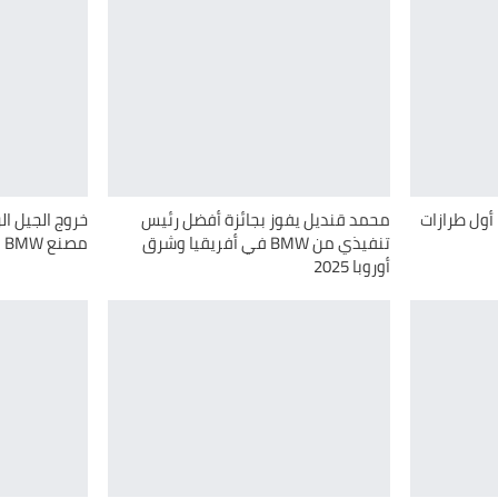
بال أوتو تُطلِق BMW iX3.. أول طرازات
محمد قنديل يفوز بجائزة أفضل رئيس
تنفيذي من BMW في أفريقيا وشرق
مصنع BMW في مدينة 6 أكتوبر
أوروبا 2025