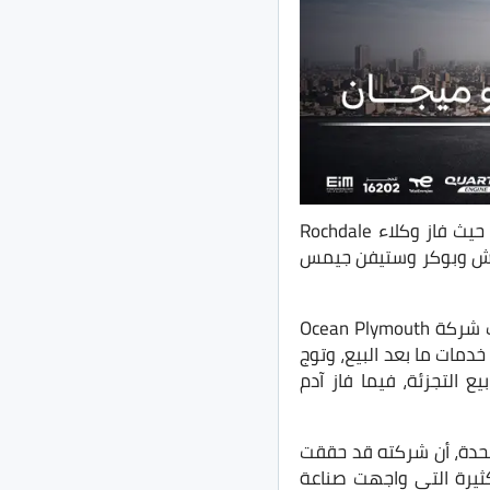
بالمملكة المتحدة البريطانية، حفله السنوي لتوزيع جوائز عام 2021، حيث فاز وكلاء Rochdale
از إنشكيب إبسويتش وبوكر وستيفن جيمس
وشهد الحفل الذي قدمه الفنان الكوميدي هيو دينيس، تسليم 8 جوائز للفائزين، حيث حصلت شركة Ocean Plymouth
ائزة أفضل شركة في مجال خدمات ما بعد البيع، وتوج
 التجزئة، فيما فاز آدم
 التنفيذي لمجموعة BMW في المملكة المتحدة، أن شركته قد حققت
 من المشاكل الكثيرة التي واجهت صناعة