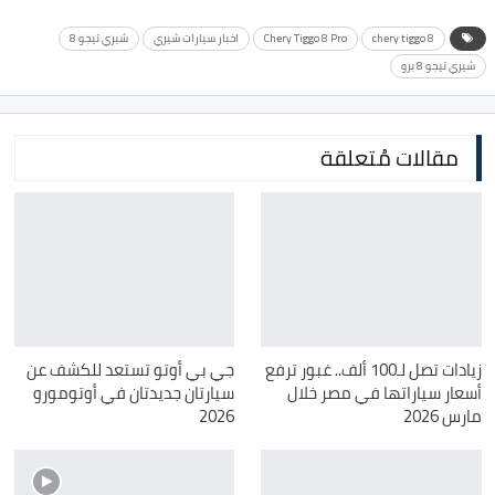
chery tiggo 8
Chery Tiggo 8 Pro
اخبار سيارات شيري
شيري تيجو 8
شيري تيجو 8 برو
مقالات مُتعلقة
زيادات تصل لـ100 ألف.. غبور ترفع
جي بي أوتو تستعد للكشف عن
أسعار سياراتها في مصر خلال
سيارتان جديدتان في أوتومورو
مارس 2026
2026