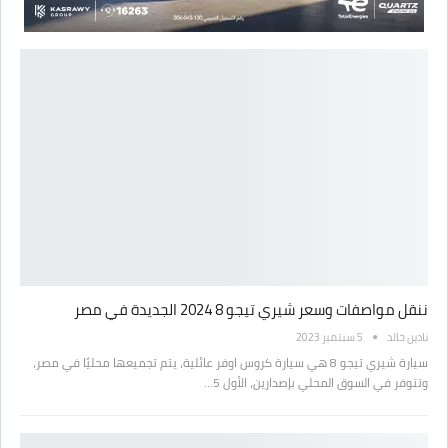
ننقل مواصفات وسعر شيري تيجو 8 2024 الجديدة في مصر
نادين خالد
5 سبتمبر 2023
سيارة شيري تيجو 8 هي سيارة كروس اوفر عائلية، يتم تجميعها محليًا في مصر،
وتتوفر في السوق المحلي بإصدارين، الأول 5…