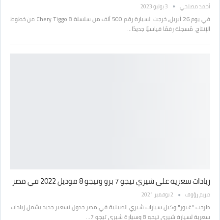
أحمد مصلحي
3 يوليو 2023
في يوم 26 أبريل، خرجت السيارة رقم 500 ألف من سلسلة Chery Tiggo 8 من خطوط
الإنتاج، مُسجلة رقمًا قياسيًا جديدًا…
زيادات سعرية على شيري تيجو 7 برو وتيجو 8 موديل 2022 في مصر
مريم رؤوف
2 نوفمبر 2021
طرحت "غبور" وكيل سيارات شيري الصينية في مصر جدول تسعير جديد يشمل زيادات
سعرية لسيارة شيري تيجو 8 وسيارة شيري تيجو 7…