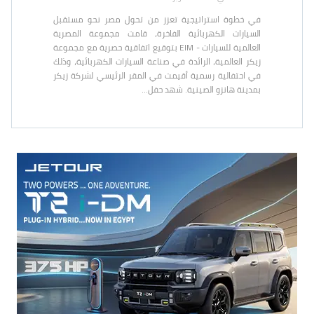
في خطوة استراتيجية تعزز من تحول مصر نحو مستقبل
السيارات الكهربائية الفاخرة، قامت مجموعة المصرية
العالمية للسيارات - EIM بتوقيع اتفاقية حصرية مع مجموعة
زيكر العالمية، الرائدة في صناعة السيارات الكهربائية، وذلك
في احتفالية رسمية أقيمت في المقر الرئيسي لشركة زيكر
بمدينة هانزو الصينية. شهد حفل…