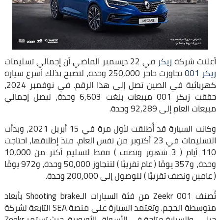
أعلنت شركة
زيكر
في 22 ديسمبر الماضي أن إجمالي تسليمات
زيكر 001
تجاوزت حاجز 250,000 وحدة، لتصبح بذلك أسرع سيارة
كهربائية في الصين تصل إلى هذا الرقم. في نوفمبر 2024،
حققت زيكر 001 مبيعات بلغت 6,603 وحدة، ليصل إجمالي
مبيعات العام إلى 92,289 وحدة.
وكانت السيارة قد أُطلقت لأول مرة في 15 أبريل 2021، وبدأت
التسليمات في 23 أكتوبر من نفس العام. منذ إطلاقها، احتاجت
110 أيام ( 3 شهور ونصف ) فقط لتسليم أكثر من 10,000
وحدة، و357 يومًا ( عام تقريبًا ) لتتجاوز 50,000 وحدة، و972 يومًا
( عامين ونصف تقريبًا ) للوصول إلى 200,000 وحدة.
تُصنف Zeekr 001 من فئة السيارات الـShooting brake بأبعاد
متوسطة الحجم. وتعتمد السيارة على منصة SEA التابعة لشركة
جيلي، والسيارة متاحة في الأسواق الأوروبية، حيث تستمر Zeekr