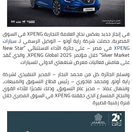
في إنجاز جديد يعكس نجاح العلامة التجارية XPENG في السوق
المصرية، حصلت شركة راية أوتو – الوكيل الرسمي لـ
سيارات
XPENG
في مصر – على جائزة الأداء الاستثنائي “New Star
Silver Market” خلال مؤتمر XPENG Global 2025، والذي عُقد
على هامش فعاليات معرض شنغهاي الدولي للسيارات.
وتسلم الجائزة كل من محمد النجار – المدير التنفيذي لشركة
راية أوتو، ومحمد فاخوري – رئيس قطاع التسويق والمبيعات،
وابتهال عماد – مدير عام التسويق، وذلك تقديرًا للأداء القوي
والنجاح المتسارع الذي حققته XPENG في السوق المصري خلال
فترة زمنية قصيرة.