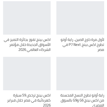
لأول مرة خارج الصين.. راية أوتو
اكس بينج تفوز بجائزة التميز في
تطرح اكس بينج P7 Next في
الأسواق الجديدة خلال مؤتمر
مصر
الشركاء العالمي 2026
راية أوتو تطرح النسخ المحسنة
اكس بينج ترخص 59 سيارة
من اكس بينج G6 وG9 بالسوق
كهربائية في مصر خلال فبراير
المصري
2026