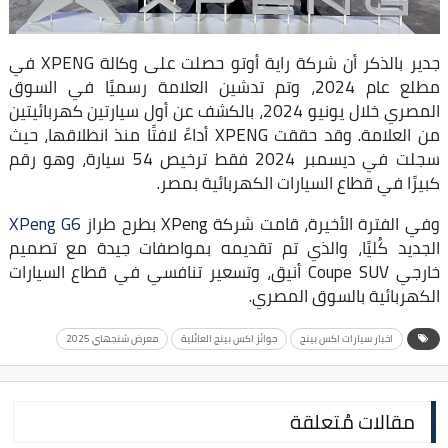
جدير بالذكر أن شركة راية أوتو حصلت على وكالة XPENG في
مطلع عام 2024، وتم تدشين العلامة رسميًا في السوق
المصري خلال يونيو 2024، بالكشف عن أول سيارتين كهربائيتين
من العلامة. وقد حققت XPENG أداءً لافتًا منذ انطلاقها، حيث
سجلت في ديسمبر 2024 فقط ترخيص 54 سيارة، وهو رقم
كبيرًا في قطاع السيارات الكهربائية بمصر.
وفي الفترة الأخيرة، قامت شركة XPeng بطرح طراز
XPeng G6
الجديد كُليًا، والذي تم تقديمه بمواصفات جيدة مع تصميم
خارجي Coupe SUV أنيق، وتسعير تنافسي في قطاع السيارات
الكهربائية بالسوق المصري.
اخبار سيارات اكس بينج
جوائز اكس بينج العائلية
معرض شنجهاي 2025
مقالات مُتعلقة