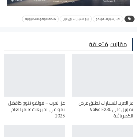
اخبار سيارات فولفو
بيع السيارات اون لاين
منصة فولفو الالكترونية
مقالات مُتعلقة
عز العرب للسيارات تطلق عرض
عز العرب – فولفو تتوج كافضل
تمويل على Volvo EX30
نمو في المبيعات عالميا لعام
الكهربائية
2025