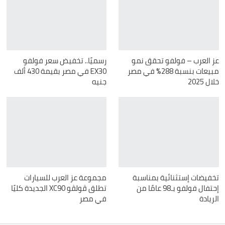
عز العرب – فولفو تحقق نمو
رسميًا.. تخفيض سعر فولفو
مبيعات بنسبة 288% في مصر
EX30 في مصر بقيمة 430 ألف
خلال 2025
جنيه
تخفيضات إستثنائية بمناسبة
مجموعة عز العرب للسيارات
إحتفال فولفو بـ98 عامًا من
تطلق ڤولڤو XC90 الجديدة كليًا
الريادة
في مصر