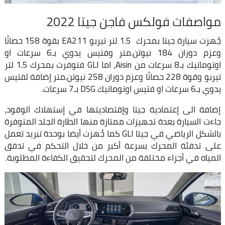
مواصفات فولكس فاجن جيتا 2022
جًهزت سيارة جيتا بمحرك 1.5 لتر تيربو EA211 بقوة 158 حصانًا
وعزم دوران 184 نيوتن.متر وفتيس يدوي بـ6 سرعات او
اوتوماتيك بـ8 سرعات من Aisin، اما GLI فتوفرت بمحرك 1.5 لتر
تيربو وقوة 228 حصانًا وعزم دوران 258 نيوتن.متر إضافة لفتيس
يدوي بـ6 سرعات او فتيس اوتوماتيك DSG بـ7 سرعات.
إضافة الى إعتمادية جيتا وإقتصاديتها في إستهلاك الوقود،
جاءت السيارة بعدة تجهيزات ممتازة منها الطارة الجلد المتوفرة
بالشكل الرياضي في جيتا GLI كما جُهزت أيضا بوحدة تبريد تعمل
على تدفئة المحرك بسرعة أكبر من خلال التحكم في تدفق
المياه في أجزاء مختلفة من المحرك لتحقيق الكفاءة المطلوبة.