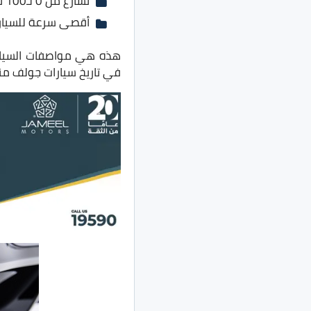
تسارع من 0 لـ100 في 4.7 ثانية
أقصى سرعة للسيارة 250 كم / س
في تاريخ سيارات جولف منذ بد