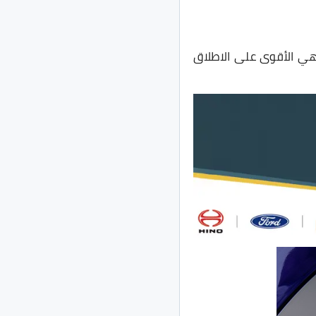
ي مواصفات السيارة الميكانيكية ومع هذه القوة تكون هذه النسخة من جولف R هي الأقوى على الاطلاق