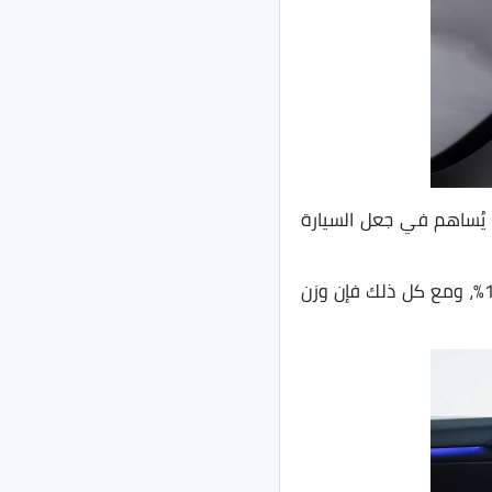
ميكانيكي فالسيارة تأتي بعفشة خلفية متعددة الوصلات Multi Link مما يُساهم في جعل السيارة
كما أن مساعدين السيارة أصبحوا أصلب مما يجعل السيارة اصلب من الجيل السابق بمقدار 10%، ومع كل ذلك فإن وزن