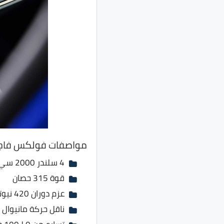
مواصفات فولكس فاجن جولف R 
4 سلندر 2000 سي سي تيربو
قوة 315 حصان
عزم دوران 420 نيوتن.متر
ناقل حركة مانيوال 6 نقلات او DSG من 7 نقلات