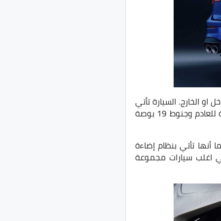
او الخارج. السيارة تأتي
بإضاءة امامية وخلفية LED بالكامل وبتصميم إنسيابي جدًا، كما انها تأتي بأربع مخارج خلفية للعادم وجنوط 19 بوصة
ل فالسيارة اصبحت تأتي بشاشة وسطية بحجم اكبر وشاشة عدادات Digital، كما أنها تأتي بنظام إضاءة
 في اغلب سيارات مجموعة