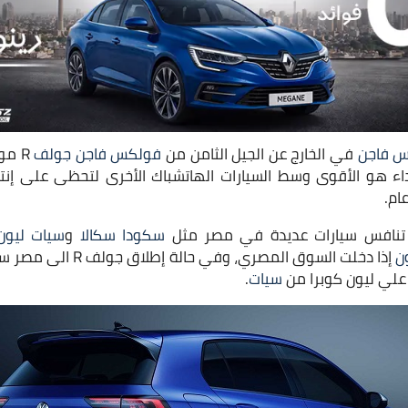
 فاجن
في الخارج عن الجيل الثامن من
فولكس فاجن جولف
 الجديدة بأداء هو الأقوى وسط السيارات الهاتشباك الأخرى لتحظى على إن
ام.
سكودا سكالا
و
سيات ليون
ن
إذا دخلت السوق المصري، و
علي ليون كوبرا من
سيات
.