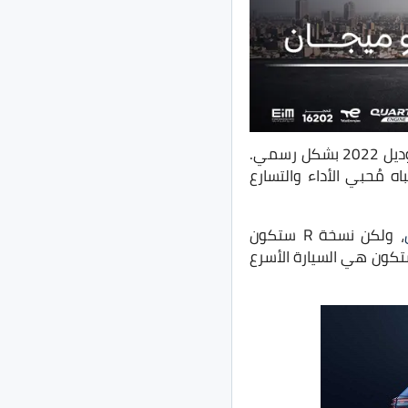
R موديل 2022 بشكل رسمي.
تباه مُحبي الأداء والتسارع
، ولكن نسخة R ستكون
في حالة إطلاق جولف R الى مصر ستكون هي السيارة الأسرع