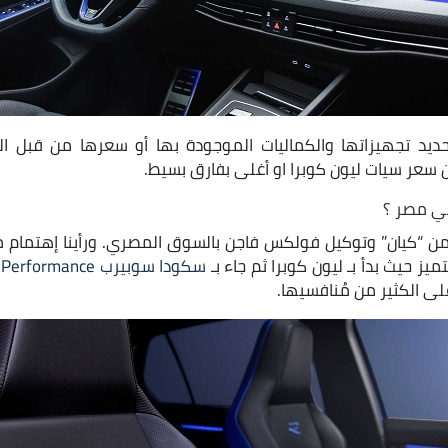
حديد تجهيزاتها والكماليات الموجودة بها أو سعرها من قبل 
 سعر سيات ليون كوبرا او أغلى بفارق بسيط.
في مصر ؟
 من “كيان” وتوكيل فولكس فاجن بالسوق المصري. ورأينا إهتمام من 
تميز حيث بدأ بـ ليون كوبرا ثم جاء بـ
سكودا سوبيرب Sport Performance
على الكثير من مُنافسيها.