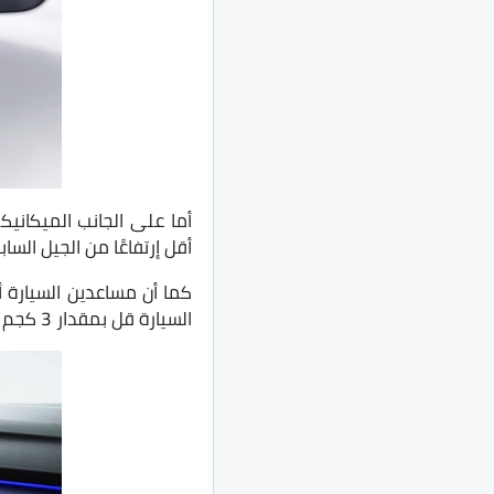
أقل إرتفاعًا من الجيل السابق بم
السيارة قل بمقدار 3 كجم مما يزيد من التسارع وسهولة المناورات.