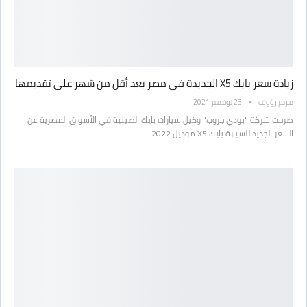
زيادة سعر بايك X5 الجديدة في مصر بعد أقل من شهر على تقديمها
مريم رؤوف
23 نوفمبر 2021
صرحت شركة "بودي جروب" وكيل سيارات بايك الصينية في الأسواق المصرية عن
السعر الجديد للسيارة بايك X5 موديل 2022…