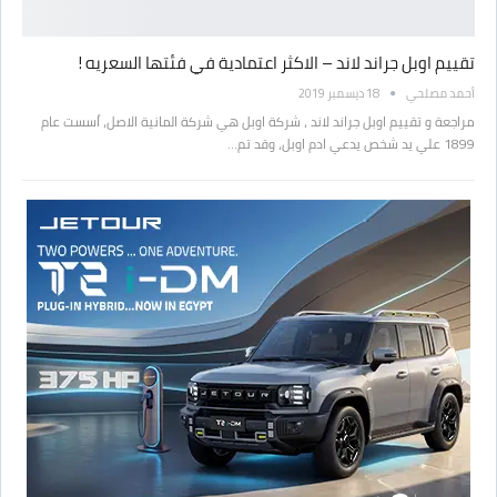
تقييم اوبل جراند لاند – الاكثر اعتمادية في فئتها السعريه !
أحمد مصلحي
18 ديسمبر 2019
مراجعة و تقييم اوبل جراند لاند ، شركة اوبل هي شركة المانية الاصل، اُسست عام
1899 علي يد شخص يدعي ادم اوبل، وقد تم…