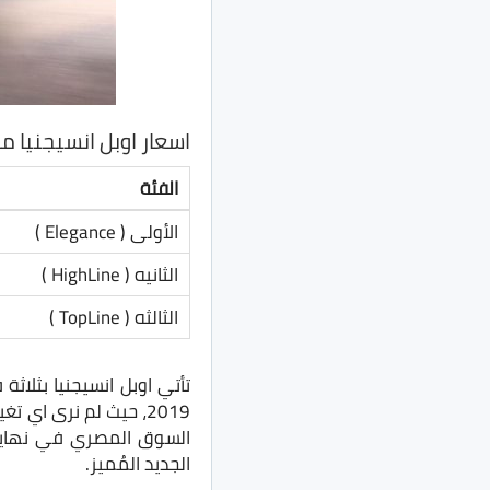
اسعار اوبل انسيجنيا موديل
الفئة
الأولى ( Elegance )
الثانيه ( HighLine )
الثالثه ( TopLine )
تأتي اوبل انسيجنيا بثلاث
2019، حيث لم نرى اي 
الجديد المُميز.