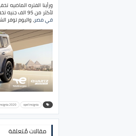
ورأينا الفتره الماضيه ت
لأكثر من 95 الف جنيه تخفيض على فئات السيارة، كما ان الشركة اعلنت عن إطلاق
في مصر
، واليوم توفر الشركة Opel Insignia الموديل الجديد في السوق الم
insignia 2020
opel insignia
مقالات مُتعلقة