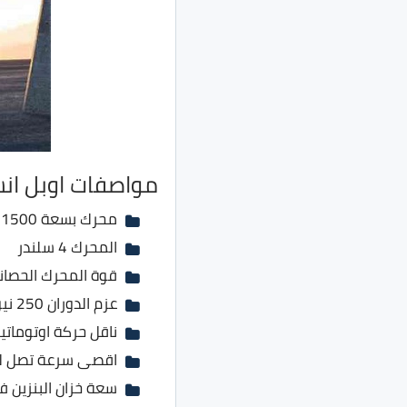
مواصفات اوبل انسيج
محرك بسعة 1500 سي سي تيربو
المحرك 4 سلندر
قوة المحرك الحصانيه هي
عزم الدوران 250 نيوتن.متر
ناقل حركة اوتوماتيك 6 سر
اقصى سرعة تصل لها السيارة 216
سعة خزان البنزين في ال