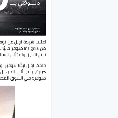
من Insignia مت
تاريخ الحجز، ولم تأتي السي
قامت اوبل ايضًا بتوفير
او
كبيرة، ولم يأتي الموديل
متوفره في السوق المص