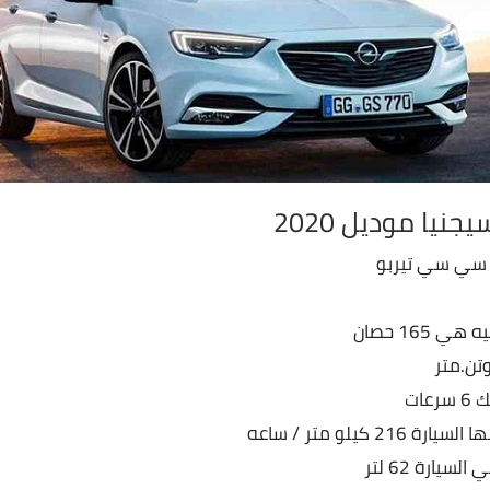
نيا موديل 2020
 165 حصان
عات
 كيلو متر / ساعه
سيارة 62 لتر