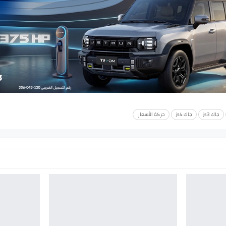
جاك js3
جاك js4
حركة الأسعار