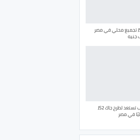
اطلاق جاك JS2 تجميع محلي في مصر
قصراوي جروب تستعد لطرح جاك JS2
يًا في مصر