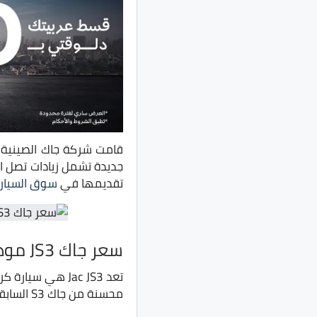
قامت شركة جاك الصينية 
جديدة تشمل زيادات تصل الى 10 الاف جنية مصر
تقديمها في
سوق السيار
سعر جاك JS3 موديل 2022
تعد Jac JS3 هي
محسنة من جاك S3 السابقة، وهي تُطرح في السوق المصري بفئتين من التجهيزات.