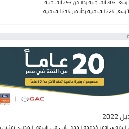
J من السيارات الكروس اوفر مُدمجة الحجم، تأتي في السوق المصري بفئت