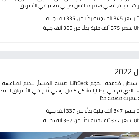
ارات عديدة، فهي تعتبر منافس صيني مهم في الأسواق.
سيارة Jac J7 هي سيارة سيدان مُدمجة الحجم LiftBack صينية
 الذي تم في إيطاليا بشكل كامل، وهي تُتاح في الأسواق المصر
عريه مهمه جدًا.