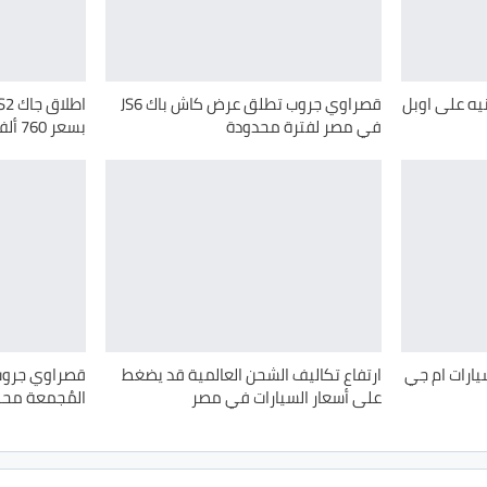
مة 100 ألف جنيه على اوبل
قصراوي جروب تطلق عرض كاش باك JS6
في مصر لفترة محدودة
بسعر 760 ألف جنيه
ارات ام جي
ارتفاع تكاليف الشحن العالمية قد يضغط
على أسعار السيارات في مصر
المُجمعة محل