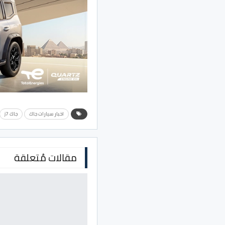
اخبار سيارات جاك
جاك j7
مقالات مُتعلقة