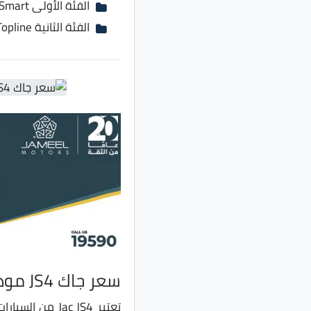
الفئة الأولى Smart بسعر 303 ألف جنية بدلًا من 293 ألف جنية
الفئة الثانية Topline بسعر 325 ألف جنية بدلًا من 315 ألف جنية
سعر جاك JS4 موديل 2022
تعتبر ac JS4