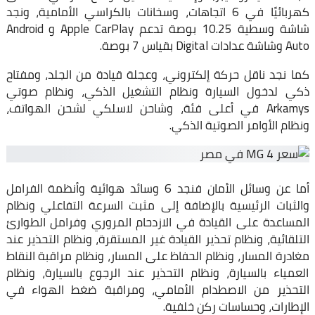
كهربائيًا في 6 اتجاهات، وسخانات بالكراسي الأمامية، ونجد
شاشة وسطية 10.25 بوصة تدعم Apple CarPlay و Android
Auto وشاشة عدادات Digital بقياس 7 بوصة.
كما نجد ناقل حركة إلكتروني، وعجلة قيادة من الجلد، ومفتاح
ذكي لدخول السيارة ونظام التشغيل الذكي، ونظام صوتي
Arkamys في أعلى فئة، وشاحن لاسلكي لشحن الهواتف،
ونظام الأوامر الصوتية الذكي.
أما عن وسائل الأمان فنجد 6 وسائد هوائية وأنظمة الفرامل
والثبات الرئيسية بالإضافة إلى مثبت السرعة التفاعلي ونظام
المساعدة على القيادة في الازدحام المروري وفرامل الطوارئ
التلقائية، ونظام تحذير القيادة غير المستقرة، ونظام التحذير عند
مغادرة المسار، ونظام الحفاظ على المسار، ونظام مراقبة النقاط
العمياء بالسيارة، ونظام التحذير عند الرجوع بالسيارة، ونظام
التحذير من الاصطدام الأمامي، ومراقبة ضغط الهواء في
الإطارات، وحساسات ركن خلفية.