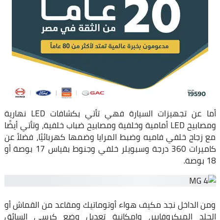
أما عن تجهيزات السيارة فهي تأتي بكشافات LED نهارية
ومصابيح LED أمامية وخلفية ومصابيح ضباب خلفية، وتأتي أيضًا
مع زجاج خلفي فاميه وضبط المرايا وضمها كهربائيًا، فضلاً عن
كاميرات 360 درجة وسبويلر خلفي وجنوط بقياس 17 بوصة أو
18 بوصة.
ومن الداخل نجد مكيف هواء أوتوماتيك ومقاعد من القماش أو
الجلد الميكروفايبر، وإمكانية تعديل وضع كرسي السائق