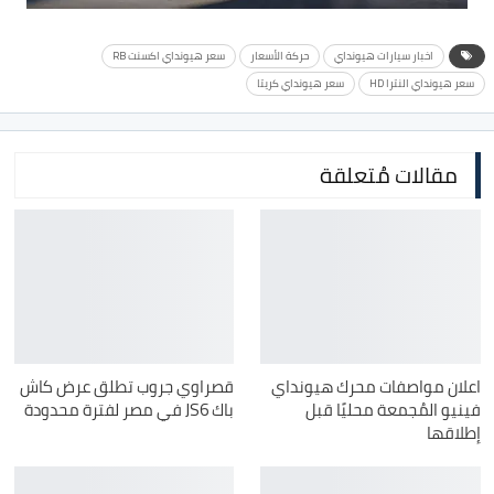
اخبار سيارات هيونداي
حركة الأسعار
سعر هيونداي اكسنت RB
سعر هيونداي النترا HD
سعر هيونداي كريتا
مقالات مُتعلقة
اعلان مواصفات محرك هيونداي
قصراوي جروب تطلق عرض كاش
فينيو المُجمعة محليًا قبل
باك JS6 في مصر لفترة محدودة
إطلاقها