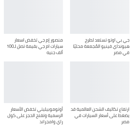
جي بي اوتو تستعد لطرح
منصور إم جي تخفض اسعار
هيونداي فينيو المُجمعة محليًا
سيارات ام جي بقيمة تصل لـ100
في مصر
ألف جنيه
ارتفاع تكاليف الشحن العالمية قد
أوتوموبيليتي تخفض الأسعار
يضغط على أسعار السيارات في
الرسمية وتفتح الحجز على كول
مصر
راي وامجراند