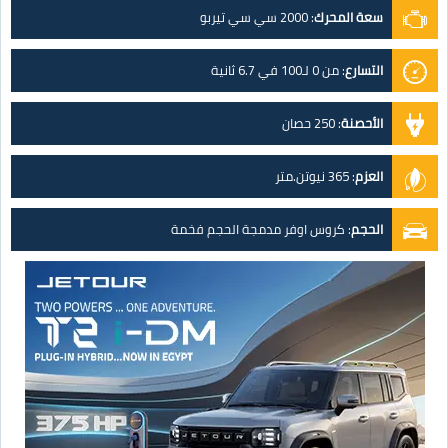
سعة المحرك
:
2000 سي سي تيربو
التسارع
:
من 0 لـ100 في 6.7 ثانية
الأحصنة
:
250 حصان
العزم
:
365 نيوتن.متر
الحجم
:
كروس اوفر مدمجة الحجم فخمة