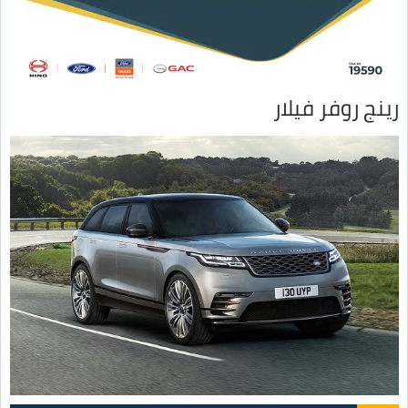
رينج روفر فيلار