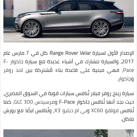
الإصدار الأول لسيارة Range Rover Velar كان في 7 مارس عام
2017، والسيارة تتشارك في أشياء عديدة مع سيارة
جاكوار F-
Pace
، فهي مبنية على قاعدة بناء مُشتركة بين
لاند روفر
و
جاكوار
.
سيارة رينج روفر فيلار تُنافس سيارات قوية في السوق المصري،
حيث نجد أنها تُنافس جاكوار F-Pace و
مرسيدس GLC 300
، كما
تُنافس
فولفو XC60
و
بي ام دبليو X3
، وتُنافس ايضًا مع بورش
ماكان.