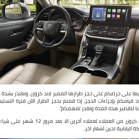
عا على حرصكم على حجز طرازها المميز لاند كروزر، ونعتذر بشدة ع
 لتقصير هذه المدة ونقدر تفهمكم”.
وأيضا تمنع تويوتا بيع لاند كروزر من العملاء
اليابانية لحين اشعار اخر.