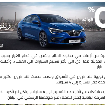
انية من أزمات في خطوط الانتاج ونقص في قطع الغيار بسبب أزم
لحديثة مما ادى الى تأخر تسليم السيارات الى العملاء، وأعلنت 
يابان.
ويوتا لاند كروزر في الأسواق وبعدما حصدت لاند كروزر الكثير من
جز السيارة إلى 4 سنوات.
خلال الفترة الماضية انتشرت شائعات عن تأخر مده التسليم ا
الشركة اليابانية إعتذر للعملاء عبر موقعها الرسمي في اليابان.