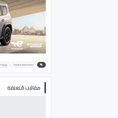
toyota land cruiser
تويوتا ل
مقالات مُتعلقة