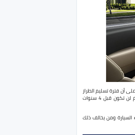
لى أن فترة تسليم الطراز
ستستغرق وقت أطول بعد قيامكم بإجراءات الحجز، إذا قمتم بحجز الطراز الآن فترة التسليم لن تكون قبل 4 سنوات
 لعملاء أخرين الا بعد مرور 12 شهر على شراء السيارة ومن يخالف ذلك