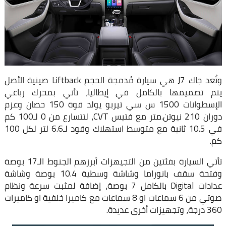
وتُعد جاك J7 هي سيارة مُدمجة الحجم Liftback صينية الأصل
يتم تصميمها بالكامل في إيطاليا، تأتي بمحرك رباعي
الإسطوانات 1500 س سي تيربو يولد قوة 150 حصان وعزم
دوران 210 نيوتن.متر مع فتيس CVT، لتتسارع من 0 لـ100 كم
في 10.5 ثانية مع متوسط استهلاك وقود لـ6.6 لتر لكل 100
كم.
تأتي السيارة بفئتين من التجيهزات أبرزهم الجنوط الـ17 بوصة
وفتحة سقف بانوراما وشاشة وسطية 10.4 بوصة وشاشة
عدادات Digital بالكامل 7 بوصة، إضافة لمثبت سرعة ونظام
صوتي من 6 سماعات او 8 سماعات مع كاميرا خلفية او كاميرات
360 درجة، وتجهيزات أخرى عديدة.