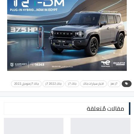
jac j7
اخبار سيارات جاك
جاك j7
جاك j7 2022
جاك j7 موديل 2022
مقالات مُتعلقة