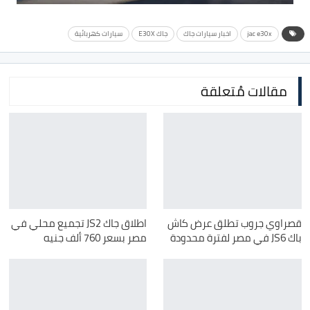
jac e30x
اخبار سيارات جاك
جاك E30X
سيارات كهربائية
مقالات مُتعلقة
قصراوي جروب تطلق عرض كاش
اطلاق جاك JS2 تجميع محلي في
باك JS6 في مصر لفترة محدودة
مصر بسعر 760 ألف جنيه