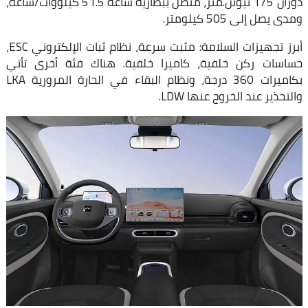
دوران 175 نيوتن.متر، متصل ببطارية ساعة 51.5 كيلووات/ساعة،
ومدى يصل إلى 505 كيلومتر.
أبرز تجهيزات السلامة: مثبت سرعة، نظام ثبات الإلكتروني ESC،
حساسات ركن خلفية، كاميرا خلفية. هناك فئة أخرى تأتي
بكاميرات 360 درجة، ونظام البقاء في الحارة المرورية LKA
والتحذير عند الخروج عنها LDW.