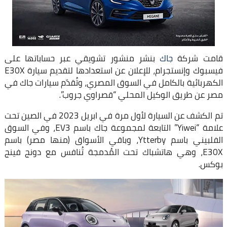
قامت شركة
جاك
بنشر منشور تشويقي عبر حساباتها على
فيسبوك وإنستجرام، للإعلان عن استعدادها لتقديم سيارة E30X
الكهربائية بالكامل في السوق المصري، وتُقدّم سيارات جاك في
مصر عن طريق الوكيل المحلي “قصراوي جروب”.
تم الكشف عن السيارة لأول مرة في ابريل 2023 في الصين تحت
علامة “Yiwei” التابعة لمجموعة جاك باسم EV3، وفي السوق
الفلبيني باسم Ytterby، وباقي الأسواق (منها مصر) باسم
E30X، وهي هاتشباك تحت المُدمجة تُنافس مع دونج فينج
بوكس.