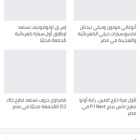
أبوغالي موتورز وجيلي تبحثان
إس إن اوتوموتيف تستعد
تصنيع سيارات جيلي الكهربائية
لإطلاق أول سيارة كهربائية
والهجينة في مصر
مُجمعة محليًا
لأول مرة خارج الصين.. راية أوتو
قصراوي جروب تستعد لطرح جاك
تطرح اكس بينج P7 Next في
JS2 المُجمعة محليًا في مصر
مصر