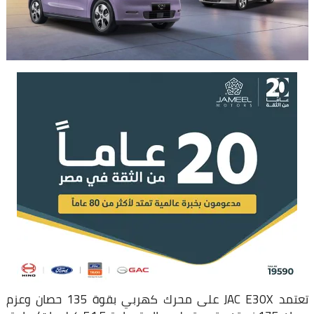
تعتمد JAC E30X على محرك كهربي بقوة 135 حصان وعزم