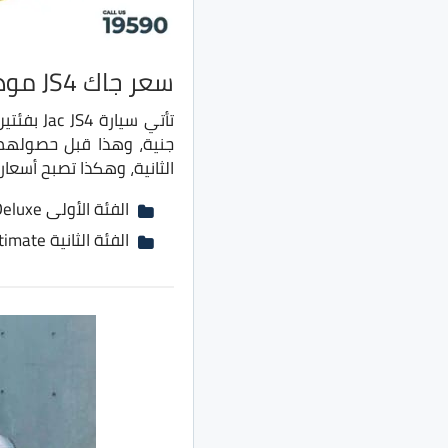
سعر جاك JS4 موديل 2022
الثانية، وهكذا تصبح أسعارها الجديدة تتراوح
الفئة الأولى Deluxe بسعر 295 ألف جنية بدلًا من 285 ألف جنية
الفئة الثانية Ultimate بسعر 305 ألف جنية بدلًا من 325 ألف جنية