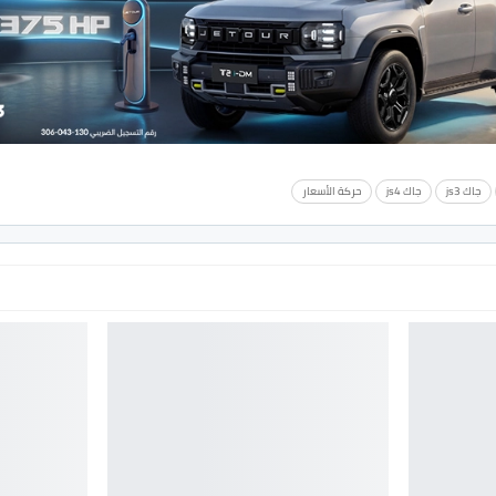
جاك js3
جاك js4
حركة الأسعار