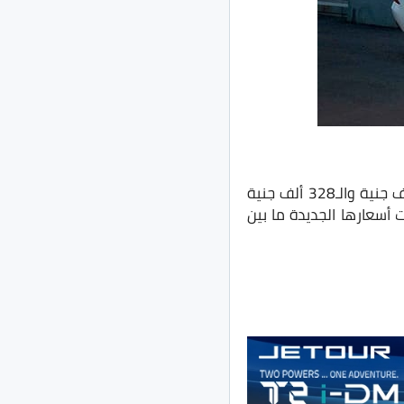
تُقدم سيارة Jac J7 بفئتين في السوق المصري، كما تتراوح أسعار تلك السيارة بين الـ300 ألف جنية والـ328 ألف جنية
اف جنية للفئة الثانية أصبحت أسعارها الجديدة ما بين