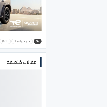
اخبار سيارات جاك
جاك j7
مقالات مُتعلقة