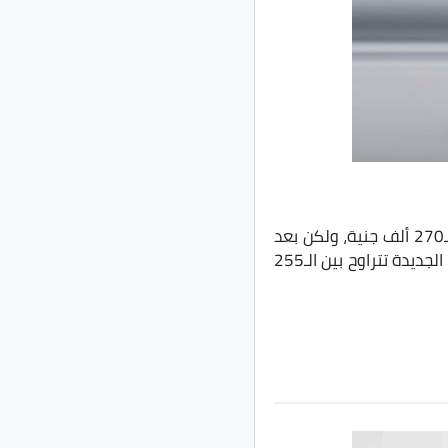
يتم تقديم سيارة Jac JS3 في السوق المصري بفئتين بمعدل سعري بين الـ253 ألف جنية والـ270 ألف جنية، ولكن بعد
رفع معدل أسعارها بنحو ألفين جنية للفئة الأولى و5 آلاف جنية للفئة الثانية أصبحت أسعارها الجديدة تتراوح بين الـ255