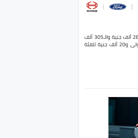
تأتي سيارة Jac JS4 بفئتين مختلفتين في السوق المصري والتي تتراوح أسعارهما بين الـ285 ألف جنية والـ305 ألف
جنية، وهذا قبل حصولهما على تسعير جديد يتضمن زيادة بمقدار 10 آلاف جنية للفئة الأولى و20 ألف جنية للفئة