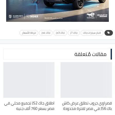
اخبار سيارات جاك
جاك j7
جاك js3
جاك js4
حركة الأسعار
مقالات مُتعلقة
قصراوي جروب تطلق عرض كاش
اطلاق جاك JS2 تجميع محلي في
باك JS6 في مصر لفترة محدودة
مصر بسعر 760 ألف جنيه