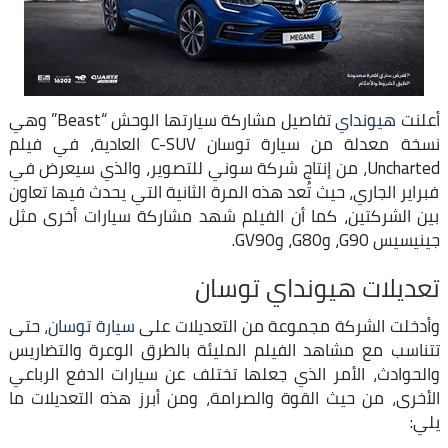
أعلنت
هيونداي
تفاصيل مشاركة سيارتها الوحش “Beast” وهي
نسخة معدلة من سيارة توسان C-SUV العادية، في فيلم
Uncharted، من إنتاج شركة سوني للتصوير، والذي سيعرض في
فبراير الجاري، حيث تُعد هذه المرة الثانية التي يحدث فيها تعاون
بين الشركتين، كما أن الفيلم شهد مشاركة سيارات أخرى مثل
جينيسيس G90، وG80، وGV90.
تعديلات هيونداي توسان
وأدخلت الشركة مجموعة من التعديلات على
سيارة توسان
، حتى
تتناسب مع مشاهد الفيلم المليئة بالطرق الوعرة والتضاريس
والحوادث، الأمر الذي جعلها تختلف عن سيارات الدفع الرباعي
الأخرى، من حيث القوة والصرامة، ومن أبرز هذه التعديلات ما
يلي: