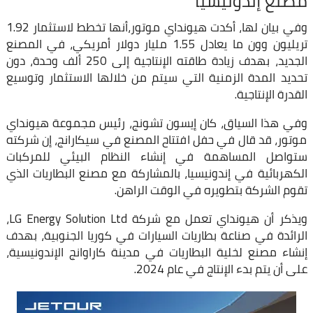
مصنع إندونيسيا
وفي بيان لها، أكدت هيونداي موتور،أنها تخطط لاستثمار 1.92
تريليون وون ما يعادل 1.55 مليار دولار أمريكي، في المصنع
الجديد، بهدف زيادة طاقته الإنتاجية إلى 250 ألف وحدة، دون
تحديد المدة الزمنية التي سيتم من خلالها الاستثمار وتوسيع
القدرة الإنتاجية.
وفي هذا السياق، كان إيسون تشونج، رئيس مجموعة هيونداي
موتور، قد قال في حفل افتتاح المصنع في سيكارانج، إن شركته
ستواصل المساهمة في إنشاء النظام البيئي للمركبات
الكهربائية في إندونيسيا، بالمشاركة مع مصنع البطاريات الذي
تقوم الشركة بتطويره في الوقت الراهن.
ويذكر أن هيونداي تعمل مع شركة LG Energy Solution Ltd،
الرائدة في صناعة بطاريات السيارات في كوريا الجنوبية، بهدف
إنشاء مصنع لخلية البطاريات في مدينة كاراوانج الإندونيسية،
على أن يتم بدء الإنتاج في عام 2024.