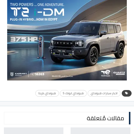
اخبار سيارات هيونداي
هيونداي ايونك 5
هيونداي كريتا
مقالات مُتعلقة