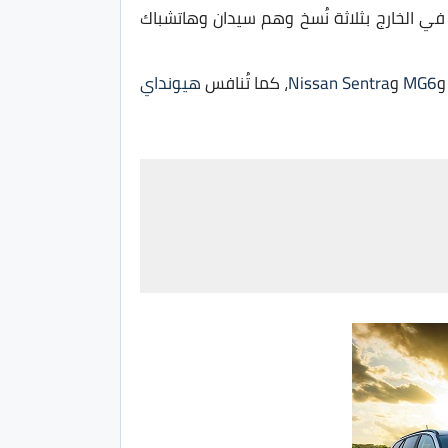
ي الخارج بثلاثة نُسخ وهم سيدان وهاتشباك
MG6
و
Nissan Sentra
، كما تُنافس
هيونداي