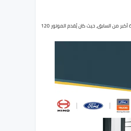
كما جاءت السيارة بنفس الموتور الـ1.6 لتر المتواجد حاليًا في فيات تيبو اوتوماتيك لكن تم تحسينه وجاء ليُقدم قوة أكبر من السابق، حيث كان يُقدم الموتور 120