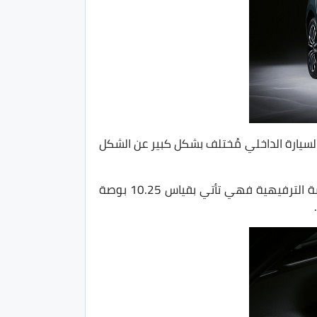
السيارة الداخلي مُختلف بشكل كبير عن الشكل
نجد شاشة عدادات Digital من نوع TFT بقياس 7 بوصة بنظام تقني أكثر ويُتيح العديد من الخيارات، اما عن الشاشة الترفيهية فهي تأتي بقياس 10.25 بوصة