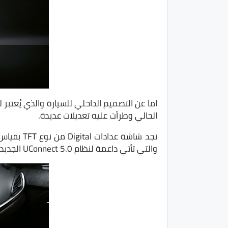
اما عن التصميم الداخلي للسيارة والذي يُعتب
الحالي وطرأت عليه تعديلات عديدة.
والتي تأتي داعمة لنظام UConnect 5.0 الجديد الخاص بمجموعة FCA وتدعم ايضًا Apple Car Play و Android Auto.