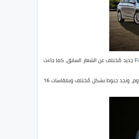
F
جديد مُختلف عن الشعار السابق، كما جاءت
اما عن الإكصدام الأمامي فجاء أكثر هجومية وإختلف شكلة الى حد كبير، وجاء ايضًا مع لمسات عديدة من الكروم، ونجد جنوط بشكل مُختلف وبمقاسات 16