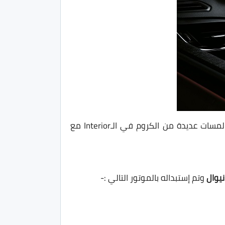
تأتي السيارة من الداخل بفرش بإستخدام أقمشة مُختلفة عن الشكل المتواجد حاليًا من السيارة، وتم إستخدام لمسات عديدة من الكروم في الـInterior مع
وتم إستبداله بالموتور التالي :-