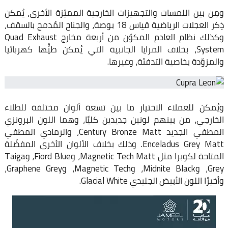
ومِن بين اللمسات والتجهيزات الخارجية المميّزة الأخرى، يُمكن
ذِكر العجلات الرياضية قياس 18 بوصة، والجناح المُدمج بالسقف،
وكذلك نظام العادم المكوّن من أربعة مخارج Quad Exhaust
System، بخلاف المرايا الجانبية التي يُمكن طيُّها كهربائيا
والمزوّدة بخاصية التدفئة، وغيرها.
ويُمكن للعملاء الاختيار ما بين تسعة ألوان مختلفة للطلاء
الخارجي، من بينهم لونين جديدين كليًا، وهما اللون البرونزي
المطفي الجديد Century Bronze Matt، والرمادي المطفي
Enceladus Grey Matt. وذلك بخلاف الألوان الأخرى المفضّلة
المتاحة لكوبرا مثل Magnetic Tech Matt، وFiord Blue، وTaiga
Grey، وMidnite Black، وMagnetic Tech، وGraphene Grey،
وأخيرًا اللون الأبيض الجليدي Glacial White.