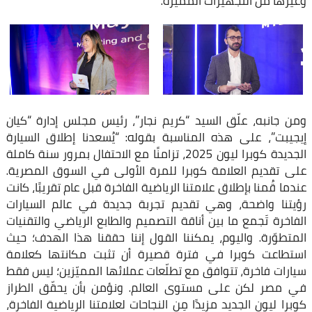
وغيرها من التجهيزات المميّزة.
ومن جانبه، علّق السيد “كريم نجار”، رئيس مجلس إدارة “كيان
إيجيبت”، على هذه المناسبة بقوله: “يُسعدنا إطلاق السيارة
الجديدة كوبرا ليون 2025، تزامنًا مع الاحتفال بمرور سنة كاملة
على تقديم العلامة كوبرا للمرة الأولى في السوق المصرية.
عندما قُمنا بإطلاق علامتنا الرياضية الفاخرة قبل عام تقريبًا، كانت
رؤيتنا واضحة، وهي تقديم تجربة جديدة في عالم السيارات
الفاخرة تَجمع ما بين أناقة التصميم والطابع الرياضي والتقنيات
المتطوّرة. واليوم، يمكننا القول إننا حققنا هذا الهدف؛ حيث
استطاعت كوبرا في فترة قصيرة أن تثبت مكانتها كعلامة
سيارات فاخرة، تتوافق مع تطلّعات عملائها المميّزين؛ ليس فقط
في مصر لكن على مستوى العالم. ونؤمن بأن يحقّق الطراز
كوبرا ليون الجديد مزيدًا مِن النجاحات لعلامتنا الرياضية الفاخرة،