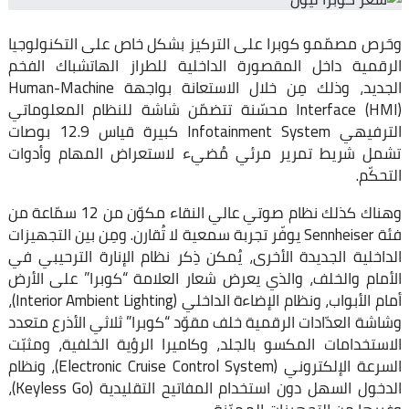
وحَرص مصمّمو كوبرا على التركيز بشكل خاص على التكنولوجيا
الرقمية داخل المقصورة الداخلية للطراز الهاتشباك الفخم
الجديد، وذلك مِن خلال الاستعانة بواجهة Human-Machine
Interface (HMI) محسّنة تتضمّن شاشة للنظام المعلوماتي
الترفيهي Infotainment System كبيرة قياس 12.9 بوصات
تشمل شريط تمرير مرئي مُضيء لاستعراض المهام وأدوات
التحكّم.
وهناك كذلك نظام صوتي عالي النقاء مكوّن من 12 سمّاعة من
فئة Sennheiser يوفّر تجربة سمعية لا تُقارن. ومِن بين التجهيزات
الداخلية الجديدة الأخرى، يُمكن ذِكر نظام الإنارة الترحيبي في
الأمام والخلف، والذي يعرض شعار العلامة “كوبرا” على الأرض
أمام الأبواب، ونظام الإضاءة الداخلي (Interior Ambient Lighting)،
وشاشة العدّادات الرقمية خلف مقوّد “كوبرا” ثلاثي الأذرع متعدد
الاستخدامات المكسو بالجلد، وكاميرا الرؤية الخلفية، ومثبّت
السرعة الإلكتروني (Electronic Cruise Control System)، ونظام
الدخول السهل دون استخدام المفاتيح التقليدية (Keyless Go)،