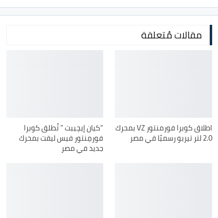
مقالات مُتعلقة
اطلاق كوبرا فورمنتور VZ بمحرك
“كيان إيچيبت ” تُطلق كوبرا
2.0 لتر تيربو رسميًا في مصر
فورمِنتور فيس ليفت بمحرك
جديد في مصر