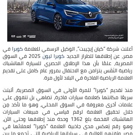
أعلنت شركة “كيان إيچيبت”، الوكيل الرسمي للعلامة
كوبرا
في
مصر، عن إطلاقها للطراز الجديد
كوبرا ليون
2025 في السوق
المصرية، علمًا بأن هذا الإطلاق الحصري للسيارة الهاتشباك
رياضية النَفَس يتزامن مع الاحتفال بمرور عام كامل على تقديم
العلامة الرياضية الفاخرة في البلاد لأول مرة.
منذ تقديم “كوبرا” للمرة الأولى في السوق المصرية، أثبتت
سريعًا مكانتها كعلامة سيارات فاخرة، تضاهي بل تتفوق على
علامات أخرى معروفة في السوق المحلي، وهو ما تأكد مِن
خلال تحقيق العلامة لرقم قياسي في مبيعات السيارات
الهاتشباك الفخمة بلغ 1362 وحدة منذ إطلاقها وحتى الآن،
وهو رقم يَعكس مدى جاذبية العلامة “كوبرا” لعملائها في
مصر وثقتهم الغالية في سياراتها الرياضية التي تَجمع ما بين