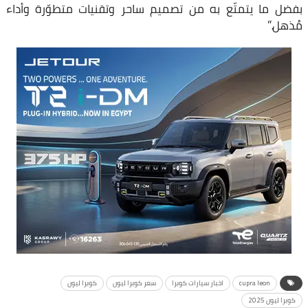
بفضل ما يتمتّع به من تصميم ساحر وتقنيات متطوّرة وأداء
مُذهل.”
cupra leon
اخبار سيارات كوبرا
سعر كوبرا ليون
كوبرا ليون
كوبرا ليون 2025