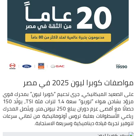
مواصفات كوبرا ليون 2025 في مصر
على الصعيد الميكانيكي، جرى تدعيم “كوبرا ليون” بمحرك قوي
مزوّد بشاحن هواء “توربو” سعة 1.4 لترات فئة TSI، يولّد 150
حصانًا مع أقصى عزم دوران يبلغ 250 نيوتن.متر. ويتّصل المحرك
رباعي الأسطوانات بعلبة تروس أوتوماتيكية من ثماني سرعات
لتوفير تجربة قيادة ديناميكية وسريعة الاستجابة.