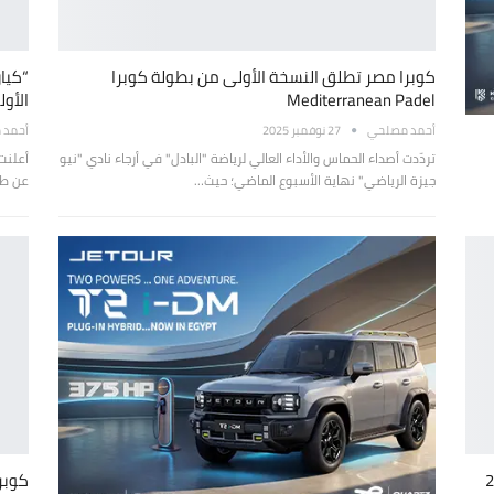
كوبرا مصر تطلق النسخة الأولى من بطولة كوبرا
“كيان
Mediterranean Padel
الأو
أحمد مصلحي
27 نوفمبر 2025
أحمد 
تردّدت أصداء الحماس والأداء العالي لرياضة "البادل" في أرجاء نادي "نيو
أعلنت
جيزة الرياضي" نهاية الأسبوع الماضي؛ حيث…
عن طرح
س ليفت 2025
كوبرا ليون 