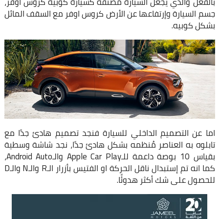
بالفعل والذي يجعل السيارة مُصنفه كسيارة كوبيه كروس اوفر،
جسم السيارة وإرتفاعها عن الأرض كروس اوفر مع السقف المائل
بشكل كوبيه.
اما عن التصميم الداخلي للسيارة فنجد تصميم هادئ جدًا مع
تابلوه به العناصر مُنظمه بشكل هادئ جدًا، نجد شاشة وسطية
بقياس 10 بوصة داعمة للـApple Car Play والـAndroid Auto،
كما انه تم إستبدال ناقل الحركة او الفتيس بأزرار الـR والـN والـD
للحصول على شك أكثر هدوئًا.