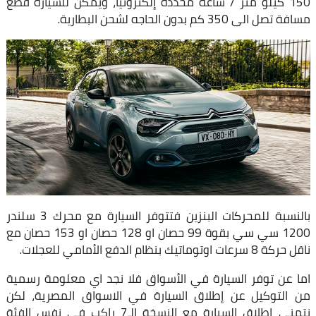
150 كيلو متر / ساعه مُحددة إلكترونيًا، ويُمكن للسيارة قطع
مسافة تصل الى 350 كم بدون الحاجه لشحن البطارية.
بالنسبة للمحركات البنزين فتتوفر السيارة مع محرك 3 سلندر
1200 سي سي بقوة 99 حصان او 128 حصان او 153 حصان مع
ناقل حركة 8 سرعات اوتوماتيك بنظام الدفع الأمامي للعجلات.
اما عن توفر السيارة في الأسواق فلا نجد اي معلومة رسمية
من التوكيل عن إطلاق السيارة في الاسواق المصرية، لكن
نتمنى إطلاق السيارة مع النسخة الـ7 راكب في نفس الفئة