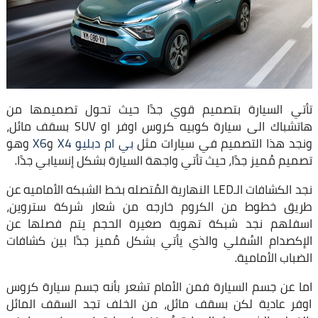
تأتي السيارة بتصميم قوي جدًا حيث تحول تصميمها من
هاتشباك الى سيارة كوبيه كروس اوفر او SUV بسقف مائل،
ونجد هذا التصميم في سيارات مثل
بي ام دبليو X4
و
X6
وهو
تصميم مُميز جدًا، حيث تأتي واجهة السيارة بشكل إنسيابي جدًا.
نجد الكشافات الـLED النهارية المُتصله بخط الشبكه الأماميه عن
طريق خطوط من الكروم خارجه من شعار شركة ستروين،
اسفلهم نجد شبكة تهوية صغيرة الحجم يتم فصلها عن
الإكصدام السُفلي والذي يأتي بشكل مُميز جدًا بين كشافات
الضباب الأمامية.
اما عن جسم السيارة فمن الأمام تشعر بأنه جسم سيارة كروس
اوفر عادية لكن بسقف مائل، من الخلف تجد السقف المائل