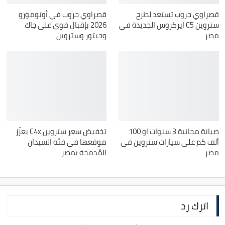
قصراوي جروب تستعد لطرح
قصراوي جروب في أوتومورو
ستروين C5 ايركروس الجديدة في
2026 بإقبال قوي على جاك
مصر
وجيتور وستروين
صيانة مجانية 3 سنوات او 100
تخفيض سعر ستروين C4x يعزّز
ألف كم على سيارات ستروين في
موقعها في فئة السيدان
مصر
المُدمجة بمصر
اترك رد