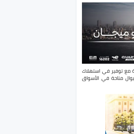
دة مع توفير في استهلاك
في هذا التقرير سوف نستعرض أرخص 5 سيارات مانيوال متاحة في الأسواق