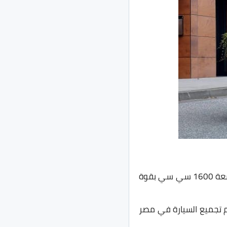
في السوق المحلي بسعر يبدأ من 175 ألف جنيه بمحرك رباعي الأسطوانات سعة 1600 سي سي بقوة
11.4 ثانية مع ناقل حركة مانيوال من 5 سرعات، ويتم تجميع السيارة في مصر