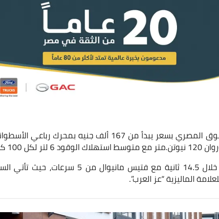
وتتسارع من 0 لـ100 كم خلال 14.5 ثانية مع فتيس مان
امة الماليزية “عز العرب”.