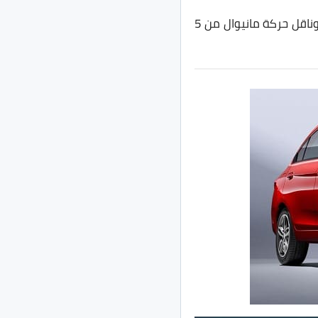
وتستهلك السيارة حوالي 4.6 لتر لكل 100 كم مع تسارع من 0 الى 100 كم خلال 14.3 ثانية وناقل حركة مانيوال من 5