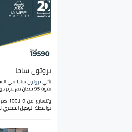
بروتون ساجا
تأتي
بروتون ساجا
بقوة 95 حصان مع عزم دوروان 120 نيوتن.متر مع متوسط استهلاك الوقود 6 لتر لكل 100 كم.
بواسطة الوكيل الحصري للعل