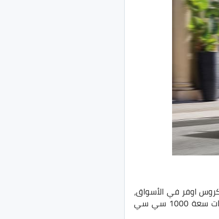
كروس اوفر في الأسواق،
تأتي السيارة في السوق المحلي بفئة واحدة بسعر 150 ألف جنيه بمحرك ثلاثي الأسطوانات سعة 1000 سي سي