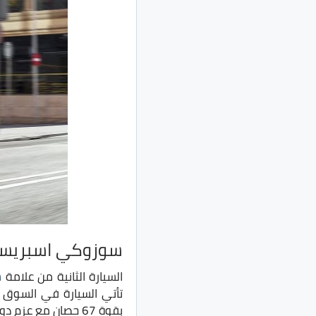
سوزوكي اسبريس
السيارة الثانية من علامة
س
بقوة 67 حصان مع عزم دوروان 90 نيوتن.متر.