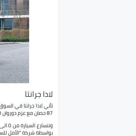
لادا جرانتا
تأتي
لادا جرانتا
87 حصان مع عزم دوروان 140 نيوتن.متر مع متوسط استهلاك الوقود 7 لتر لكل 100 كم.
بواسطة شركة “الأمل للسي