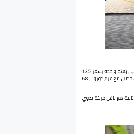
، تأتي السيارة في السوق المحلي بفئة واحدة بسعر 125
ألف جنيه، وهي تتوفر في الأسواق بمحرك رباعي الأسطوانات سعة 800 سي سي بقوة 47 حصان مع عزم دوروان 68
لغ متوسط إستهلاك الوقود 3 لتر لكل 100 كم مع تسارع من 0 لـ100 كم / ساعة خلال 20 ثانية مع ناقل حركة يدوي