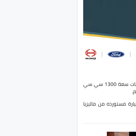
في السوق المصري بسعر يبدأ من 167 ألف جنيه بمحرك رباعي الأسطوانات سعة 1300 سي سي
يوال من 5 سرعات، حيث تأتي السيارة مستورده من ماليزيا