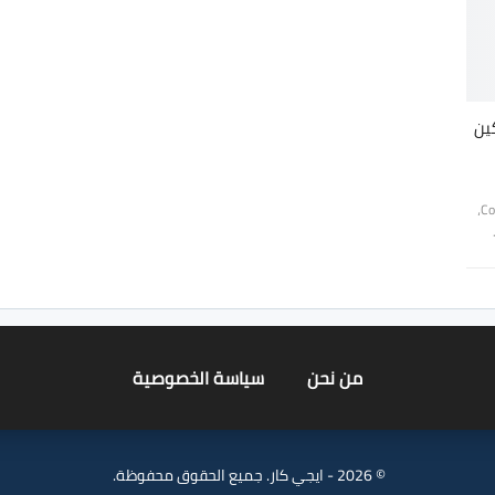
عرض بكين
يبدو أن السيارة "الحوت" التي كشفت عنها شركة Roewe، كـConcept،
من نحن
سياسة الخصوصية
© 2026 - ايجي كار. جميع الحقوق محفوظة.