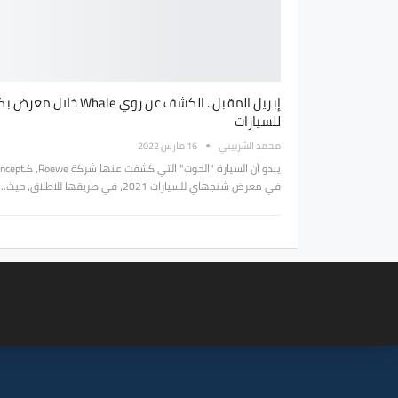
إبريل المقبل.. الكشف عن روي Whale خلال م
للسيارات
محمد الشربيني
16 مارس 2022
في معرض شنجهاي للسيارات 2021، في طريقها للاطلاق، حيث…