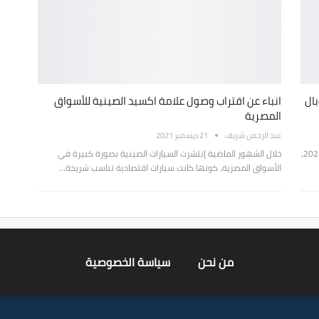
بال
انباء عن اقتراب وصول علامة اكسيد الصينية للأسواق
المصرية
عبد الرحمن شريف
21 ديسمبر 2021
أعلنت شركة شيري عن دخولها قائمة فورتشن جلوبال 500 لعام 2024،
خلال الشهور الماضية إنتشرت السيارات الصينية بصورة كبيرة في
الأسواق المصرية، كونها كانت سيارات اقتصادية تناسب شريحة…
من نحن
سياسة الخصوصية