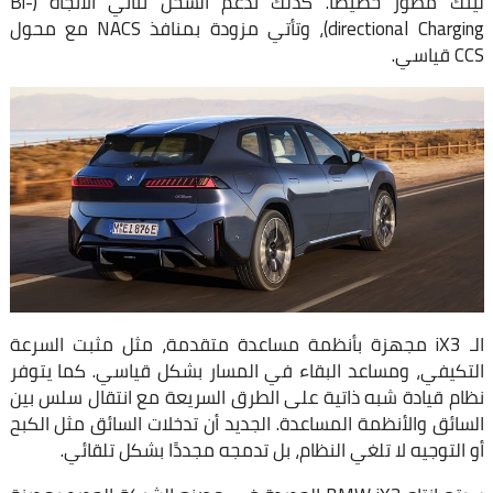
لينك مطوّر خصيصًا. كذلك تدعم الشحن ثنائي الاتجاه (Bi-
directional Charging)، وتأتي مزودة بمنافذ NACS مع محول
CCS قياسي.
الـ iX3 مجهزة بأنظمة مساعدة متقدمة، مثل مثبت السرعة
التكيفي، ومساعد البقاء في المسار بشكل قياسي. كما يتوفر
نظام قيادة شبه ذاتية على الطرق السريعة مع انتقال سلس بين
السائق والأنظمة المساعدة. الجديد أن تدخلات السائق مثل الكبح
أو التوجيه لا تلغي النظام، بل تدمجه مجددًا بشكل تلقائي.