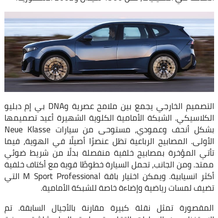
التصميم الخارجي يجمع بين ملامح عصرية وDNA بي إم دبليو
الكلاسيكي. الشبكة الأمامية الكلوية الشهيرة أعيد تصميمها
بشكل أنحف وعمودي، مستوحى من سيارات Neue Klasse
الأولى. المصابيح الرباعية تظل عنصرًا أصيلًا في الهوية، فيما
تأتي المؤخرة بمصابيح خلفية منفصلة بدلًا من شريط ضوئي
ممتد. ومن الجانب، تحمل السيارة خطوطًا قوية مع أكتاف خلفية
أكثر انسيابية. ويمكن اختيار باقة M Sport Professional التي
تضيف لمسات رياضية وإضاءة خاصة للشبكة الأمامية.
المقصورة تمثل نقلة كبيرة مقارنة بالأجيال السابقة. تم