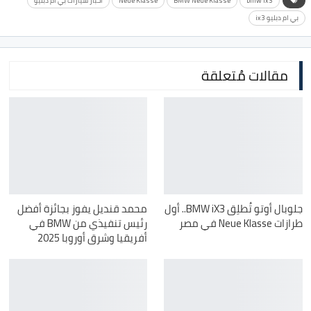
bmw ix3
BMW Neue Klasse
Neue Klasse
اخبار سيارات بي ام دبليو
بي ام دبليو ix3
مقالات مُتعلقة
جلوبال أوتو تُطلِق BMW iX3.. أول
محمد قنديل يفوز بجائزة أفضل
طرازات Neue Klasse في مصر
رئيس تنفيذي من BMW في
أفريقيا وشرق أوروبا 2025