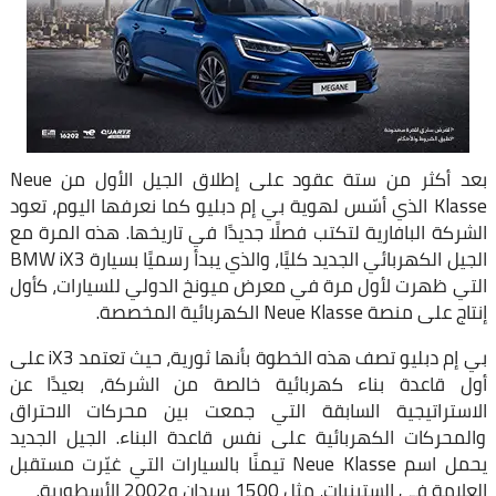
بعد أكثر من ستة عقود على إطلاق الجيل الأول من Neue
Klasse الذي أسّس لهوية بي إم دبليو كما نعرفها اليوم، تعود
الشركة البافارية لتكتب فصلًا جديدًا في تاريخها. هذه المرة مع
الجيل الكهربائي الجديد كليًا، والذي يبدأ رسميًا بسيارة BMW iX3
التي ظهرت لأول مرة في معرض ميونخ الدولي للسيارات، كأول
إنتاج على منصة Neue Klasse الكهربائية المخصصة.
بي إم دبليو تصف هذه الخطوة بأنها ثورية، حيث تعتمد iX3 على
أول قاعدة بناء كهربائية خالصة من الشركة، بعيدًا عن
الاستراتيجية السابقة التي جمعت بين محركات الاحتراق
والمحركات الكهربائية على نفس قاعدة البناء. الجيل الجديد
يحمل اسم Neue Klasse تيمنًا بالسيارات التي غيّرت مستقبل
العلامة في الستينيات، مثل 1500 سيدان و2002 الأسطورية.