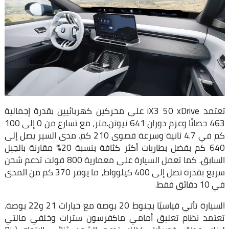
تعتمد iX3 50 xDrive على محركين كهربائيين بقدرة إجمالية
463 حصانًا وعزم دوران 641 نيوتن.متر، مع تسارع من 0 إلى 100
كم في 4.7 ثانية وسرعة قصوى 210 كم. مدى السير يصل إلى
640 كم بفضل بطاريات أكثر كثافة بنسبة 20% مقارنة بالجيل
السابق. كما تعمل السيارة على معمارية 800 فولت تدعم شحن
سريع بقدرة تصل إلى 400 كيلوواط، ما يوفر 370 كم من المدى
في 10 دقائق فقط.
السيارة تأتي قياسيًا بجنوط 20 بوصة مع خيارات 21 و22 بوصة.
تعتمد نظام تعليق أمامي ماكفرسون سترات وخلفي مالتي