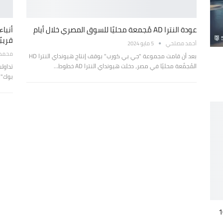
عودة النترا AD مُجمعة محليًا للسوق المصري خلال أيام
قريبًا
أحمد مصلحي
5 مايو 2024
محمد ع
بعد أن قامت مجموعة "جي بي كورب" بوقف إنتاج هيونداي النترا HD
المُجمَّعة محليًا في مصر، دخلت هيونداي النترا AD خطوط…
تداول
بوك" عن
نداي النترا AD وHD بقيمة 10