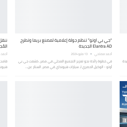
“جي بي اوتو” تنظم جولة إعلامية لمصنع بريما وتطرح
Elantra AD الجديدة
المُج
أحمد مصلحي
13 مايو 2024
أحمد 
دة
في خطوة رائدة نحو تعزيز التجميع المحلي في مصر، كشفت جي بي
قامت 
أوتو - الوكيل الحصري لـ سيارات هيونداي في مصر، الستار عن…
هيوند