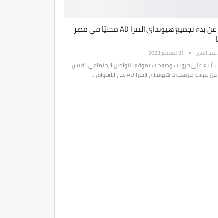
أنباء عن بدء تجميع هيونداي النترا AD محليًا في مصر
بد العزيز
21 ديسمبر 2023
ت أنباء على جروبات وصفحات بموقع التواصل الإجتماعي "فيس
 عودة مرتقبة لـ هيونداي النترا AD في الأسواق…