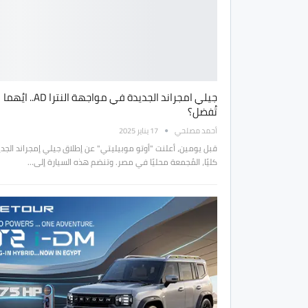
جيلي امجراند الجديدة في مواجهة النترا AD.. ايُهما
تُفضل؟
أحمد مصلحي
17 يناير 2025
قبل يومين، أعلنت "أوتو موبيليتي" عن إطلاق جيلي إمجراند الجدي
كليًا، المُجمعة محليًا في مصر. وتنضم هذه السيارة إلى…